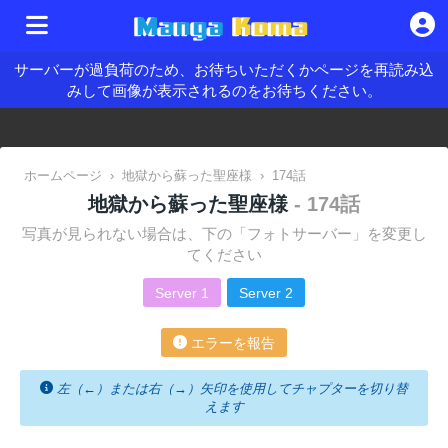
サーバーが過負荷のため、お待ちいただくかページを再読み込
みして画像が表示されるのをお待ちください。
ホームページ
›
地獄から蘇った聖座様
›
174話
地獄から蘇った聖座様
- 174話
写真が見られない場合は、下の「フォトサーバー」を変更し
てください
Server 1
Server 2
エラーを報告
左（←）または右（→）矢印を使用してチャプターを切り替
えます