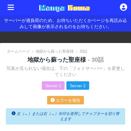
サーバーが過負荷のため、お待ちいただくかページを再読み込
みして画像が表示されるのをお待ちください。
ホームページ
›
地獄から蘇った聖座様
›
30話
地獄から蘇った聖座様
- 30話
写真が見られない場合は、下の「フォトサーバー」を変更し
てください
Server 1
Server 2
エラーを報告
左（←）または右（→）矢印を使用してチャプターを切り替
えます