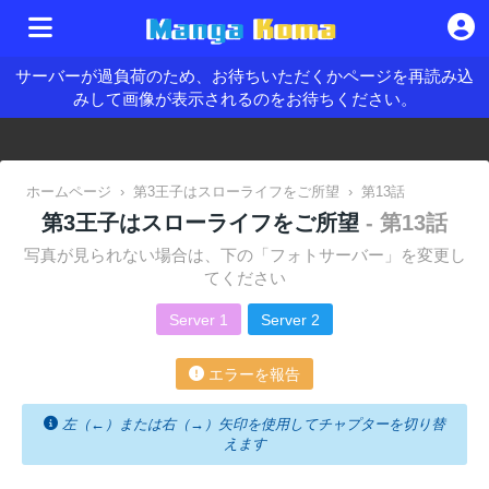
サーバーが過負荷のため、お待ちいただくかページを再読み込
みして画像が表示されるのをお待ちください。
ホームページ
›
第3王子はスローライフをご所望
›
第13話
第3王子はスローライフをご所望
- 第13話
写真が見られない場合は、下の「フォトサーバー」を変更し
てください
Server 1
Server 2
エラーを報告
左（←）または右（→）矢印を使用してチャプターを切り替
えます