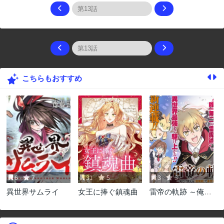
こちらもおすすめ
6
7
31
5
3
3
異世界サムライ
女王に捧ぐ鎮魂曲
雷帝の軌跡 ～俺だ
け使える【雷魔
術】で異世界最強
に！～