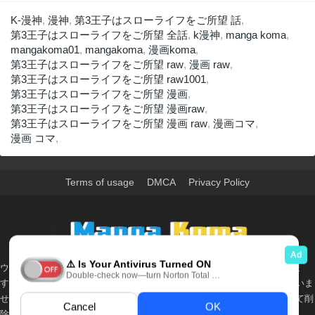
K-漫神
,
漫神
,
第3王子はスローライフをご所望 話
,
第3王子はスローライフをご所望 全話
,
k漫神
,
manga koma
,
mangakoma01
,
mangakoma
,
漫画koma
,
第3王子はスローライフをご所望 raw
,
漫画 raw
,
第3王子はスローライフをご所望 raw1001
,
第3王子はスローライフをご所望 漫画
,
第3王子はスローライフをご所望 漫画raw
,
第3王子はスローライフをご所望 漫画 raw
,
漫画コマ
,
漫画 コマ
,
Terms of usage
DMCA
Privacy Policy
>
ウェブサイト上のすべての情報と画像は、インターネット上で収集されま
す。 このウェブサイトの情報については、所有していないか、責任を負いま
せん。 個人や組織に影響を与える場合は、必要に応じて、すぐに検討して削
除します。