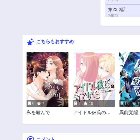
第23.2話
2年前
第21.1話
2年前
こちらもおすすめ
第19話
2年前
第17.1話
2年前
第15.1話
2年前
第13.2話
2年前
8
7
1
10
13
1
第10.1話
私を噛んで
アイドル彼氏の育
異能覚醒 E
2年前
てかた
第6話
2年前
コメント
第1話