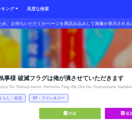
ンキング
高度な検索
ため、お待ちいただくかページを再読み込みして画像が表示される
執事様 破滅フラグは俺が潰させていただきます
jou No Shitsuji-sama: Hametsu Flag Wa Ore Ga Tsubusasete Itadaki
くらし・生活
SF・ファンタジー
作家
最