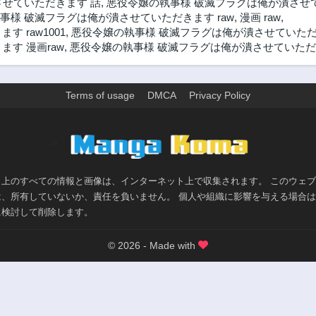
させていただきます 話
,
悪役令嬢の執事様 破滅フラグは俺が潰させ
事様 破滅フラグは俺が潰させていただきます raw
,
漫画 raw
,
 raw1001
,
悪役令嬢の執事様 破滅フラグは俺が潰させていただ
す 漫画raw
,
悪役令嬢の執事様 破滅フラグは俺が潰させていただきま
Terms of usage
DMCA
Privacy Policy
>
ト上のすべての情報と画像は、インターネット上で収集されます。 このウェ
は、所有していないか、責任を負いません。 個人や組織に影響を与える場合
に検討して削除します。
© 2026 - Made with