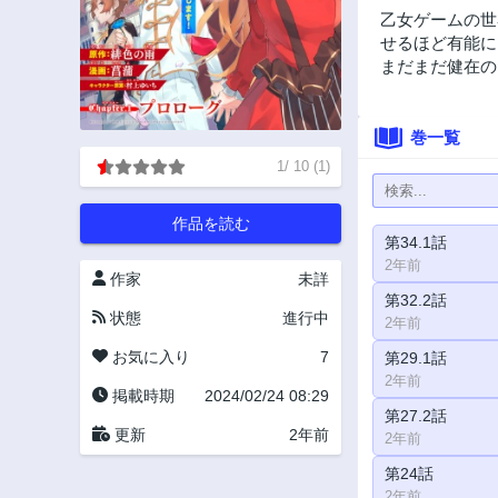
乙女ゲームの世
せるほど有能に
まだまだ健在の
巻一覧
1
/
10
(
1
)
作品を読む
第34.1話
2年前
作家
未詳
第32.2話
状態
進行中
2年前
お気に入り
7
第29.1話
2年前
掲載時期
2024/02/24 08:29
第27.2話
更新
2年前
2年前
第24話
2年前