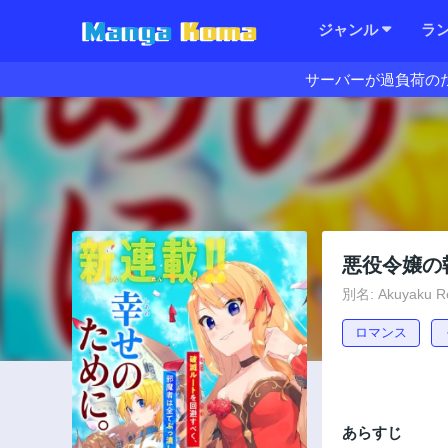
ジャンル
ラ
サーバーが過負荷の
悪役令嬢の
別名: Akuyaku Rei
ロマンス
あらすじ