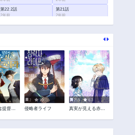
第22.2話
第21話
2年前
2年前
第20.1話
第20.2話
2年前
2年前
第18.1話
第18.2話
2年前
2年前
第16.2話
第15話
2年前
2年前
第14.2話
第13.1話
2年前
2年前
第11.1話
第11.2話
2年前
2年前
2
10
215
6.3
第8話
第7話
は提督か
侵略者ライフ
真実が見える赤ち
2年前
2年前
い
ゃん皇女様
第3話
第2話
2年前
2年前