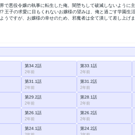
界で悪役令嬢の執事に転生した俺。闇堕ちして破滅しないように
!? 王子の求愛に目もくれないお嬢様の望みは、俺と過ごす学園生
ようですが、お嬢様の幸せのため、邪魔者は全て潰して差し上げ
第34.2話
第33.1話
2年前
2年前
第31.1話
第31.2話
2年前
2年前
第29.2話
第28.1話
2年前
2年前
第26.1話
第26.2話
2年前
2年前
第24.1話
第24.2話
2年前
2年前