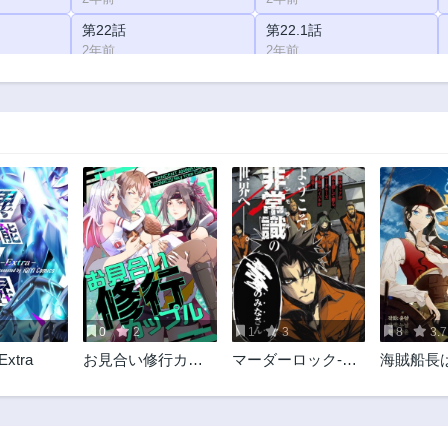
第22話
第22.1話
2年前
2年前
第21.2話
第20話
2年前
2年前
第19.1話
第19.2話
2年前
2年前
第16話
第16.1話
2年前
2年前
第15.2話
第14.1話
2年前
2年前
第12.1話
第12.2話
2年前
2年前
0
2
1
3
8
3.7
第10.2話
第9話
xtra
お見合い修行カッ
マーダーロック-殺
海賊船長
2年前
2年前
プル
人鬼の凶室-
ら逃げた
第5話
第4話
2年前
2年前