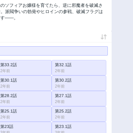
主のソフィアお嬢様を育てたら、逆に邪魔者を破滅さ
活。派閥争いの勃発やヒロインの参戦、破滅フラグは
ます――。
第33.2話
第32.1話
2年前
2年前
第30.1話
第30.2話
2年前
2年前
第28.2話
第27.1話
2年前
2年前
第25.1話
第25.2話
2年前
2年前
第23話
第23.1話
2年前
2年前