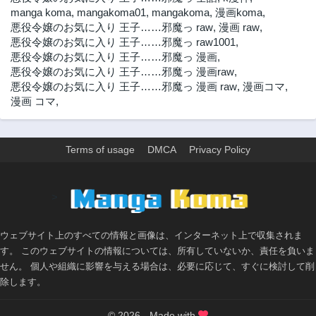
manga koma
,
mangakoma01
,
mangakoma
,
漫画koma
,
第5話
第4話
悪役令嬢のお気に入り 王子……邪魔っ raw
,
漫画 raw
,
2年前
2年前
悪役令嬢のお気に入り 王子……邪魔っ raw1001
,
第3話
第2話
悪役令嬢のお気に入り 王子……邪魔っ 漫画
,
2年前
2年前
悪役令嬢のお気に入り 王子……邪魔っ 漫画raw
,
悪役令嬢のお気に入り 王子……邪魔っ 漫画 raw
,
漫画コマ
,
第1話
漫画 コマ
,
2年前
Terms of usage
DMCA
Privacy Policy
>
ウェブサイト上のすべての情報と画像は、インターネット上で収集されま
す。 このウェブサイトの情報については、所有していないか、責任を負いま
せん。 個人や組織に影響を与える場合は、必要に応じて、すぐに検討して削
除します。
© 2026 - Made with