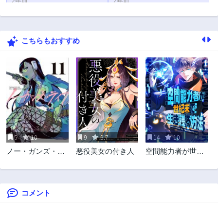
2年前
2年前
第31話
第31.1話
2年前
2年前
こちらもおすすめ
第30話
第30.3話
2年前
2年前
第29話
第28話
2年前
2年前
第27話
第27.2話
2年前
2年前
第27.3話
第26話
2年前
2年前
5
10
9
3.7
14
10
第26.1話
第25話
ノー・ガンズ・ラ
悪役美女の付き人
空間能力者が世紀
2年前
2年前
イフ
末で生き残る方法
第24話
第23話
2年前
2年前
コメント
第22話
第21話
2年前
2年前