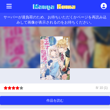
サーバーが過負荷のため、お待ちいただくかページを再読み込
みして画像が表示されるのをお待ちください。
8
/
10
(
1
)
作品を読む