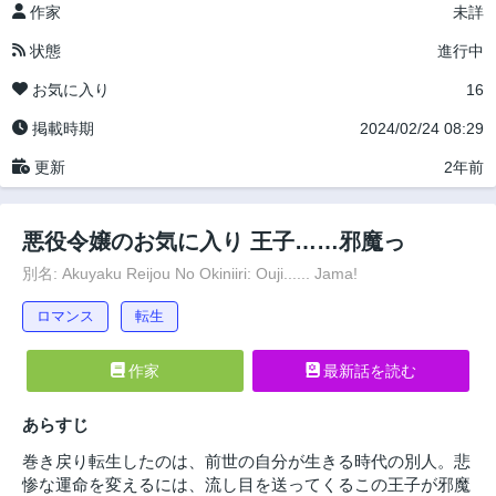
作家
未詳
状態
進行中
お気に入り
16
掲載時期
2024/02/24 08:29
更新
2年前
悪役令嬢のお気に入り 王子……邪魔っ
別名: Akuyaku Reijou No Okiniiri: Ouji...... Jama!
ロマンス
転生
作家
最新話を読む
あらすじ
巻き戻り転生したのは、前世の自分が生きる時代の別人。悲
惨な運命を変えるには、流し目を送ってくるこの王子が邪魔