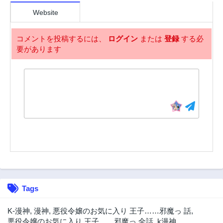
第21.1話
第20話
2年前
2年前
Website
第20.1話
第19話
2年前
2年前
コメントを投稿するには、
ログイン
または
登録
する必
要があります
第18話
第17話
2年前
2年前
第16話
第16.1話
2年前
2年前
第15話
第14話
2年前
2年前
第13話
第12話
2年前
2年前
第11話
第10話
2年前
2年前
第9話
第8話
Tags
2年前
2年前
第7話
第6話
K-漫神
,
漫神
,
悪役令嬢のお気に入り 王子……邪魔っ 話
,
2年前
2年前
悪役令嬢のお気に入り 王子……邪魔っ 全話
,
k漫神
,