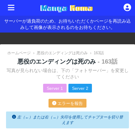
サーバーが過負荷のため、お待ちいただくかページを再読み込
みして画像が表示されるのをお待ちください。
ホームページ
›
悪役のエンディングは死のみ
›
163話
悪役のエンディングは死のみ
- 163話
写真が見られない場合は、下の「フォトサーバー」を変更し
てください
Server 1
Server 2
エラーを報告
左（←）または右（→）矢印を使用してチャプターを切り替
えます