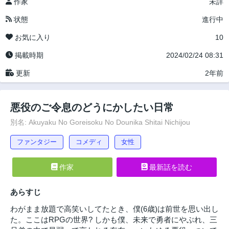
作家
未詳
状態
進行中
お気に入り
10
掲載時期
2024/02/24 08:31
更新
2年前
悪役のご令息のどうにかしたい日常
別名: Akuyaku No Goreisoku No Dounika Shitai Nichijou
ファンタジー
コメディ
女性
作家
最新話を読む
あらすじ
わがまま放題で高笑いしてたとき、僕(6歳)は前世を思い出し
た。ここはRPGの世界? しかも僕、未来で勇者にやぶれ、三