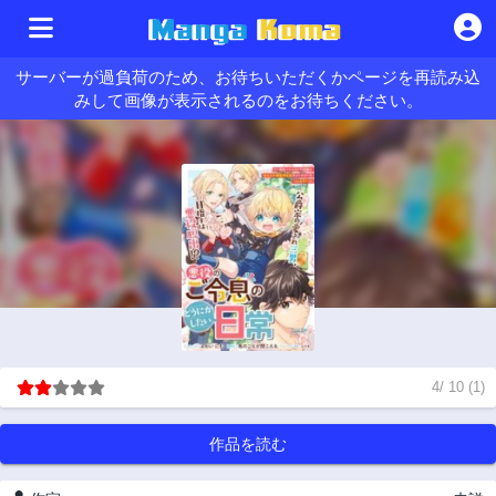
サーバーが過負荷のため、お待ちいただくかページを再読み込
みして画像が表示されるのをお待ちください。
4
/
10
(
1
)
作品を読む