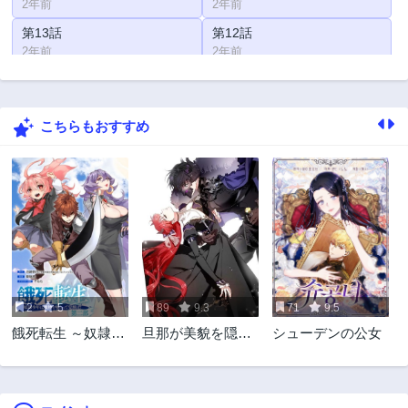
2年前
2年前
第13話
第12話
2年前
2年前
第12.5話
第11話
2年前
2年前
こちらもおすすめ
第10話
第9話
2年前
2年前
第8話
第7話
2年前
2年前
第6話
第5話
2年前
2年前
第4話
第3話
2年前
2年前
2
5
89
9.3
71
9.5
第2話
第1話
餓死転生 ～奴隷少
旦那が美貌を隠す
シューデンの公女
2年前
2年前
年は魔物を喰らっ
訳
て覚醒す！～ 第二
部