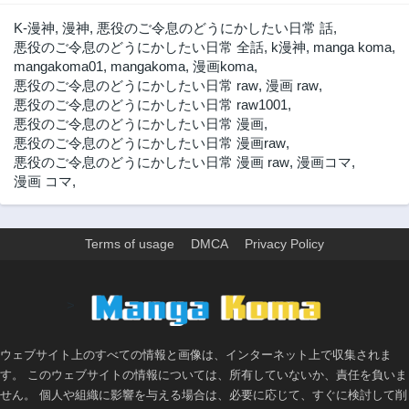
K-漫神
,
漫神
,
悪役のご令息のどうにかしたい日常 話
,
悪役のご令息のどうにかしたい日常 全話
,
k漫神
,
manga koma
,
mangakoma01
,
mangakoma
,
漫画koma
,
悪役のご令息のどうにかしたい日常 raw
,
漫画 raw
,
悪役のご令息のどうにかしたい日常 raw1001
,
悪役のご令息のどうにかしたい日常 漫画
,
悪役のご令息のどうにかしたい日常 漫画raw
,
悪役のご令息のどうにかしたい日常 漫画 raw
,
漫画コマ
,
漫画 コマ
,
Terms of usage
DMCA
Privacy Policy
>
ウェブサイト上のすべての情報と画像は、インターネット上で収集されま
す。 このウェブサイトの情報については、所有していないか、責任を負いま
せん。 個人や組織に影響を与える場合は、必要に応じて、すぐに検討して削