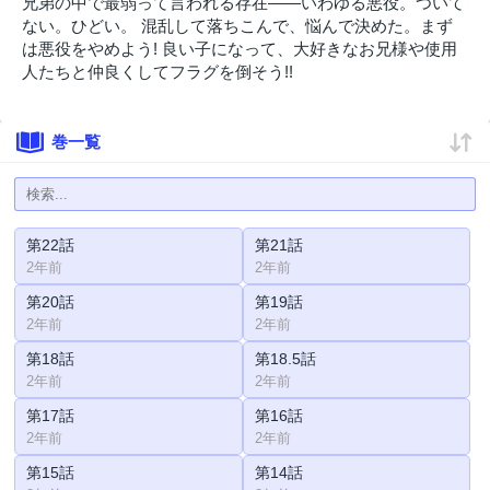
兄弟の中で最弱って言われる存在――いわゆる悪役。ついて
ない。ひどい。 混乱して落ちこんで、悩んで決めた。まず
は悪役をやめよう! 良い子になって、大好きなお兄様や使用
人たちと仲良くしてフラグを倒そう!!
巻一覧
第22話
第21話
2年前
2年前
第20話
第19話
2年前
2年前
第18話
第18.5話
2年前
2年前
第17話
第16話
2年前
2年前
第15話
第14話