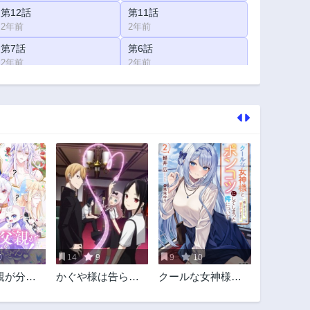
第12話
第11話
2年前
2年前
第7話
第6話
2年前
2年前
第2話
第1話
2年前
2年前
0
14
9
9
10
親が分か
かぐや様は告らせ
クールな女神様と
！
たい～天才たちの
一緒に住んだら、
恋愛頭脳戦～
甘やかしすぎてポ