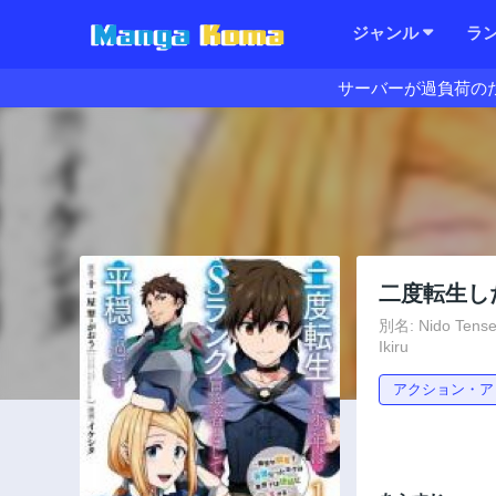
ジャンル
ラ
サーバーが過負荷の
二度転生し
別名: Nido Tensei
Ikiru
アクション・ア