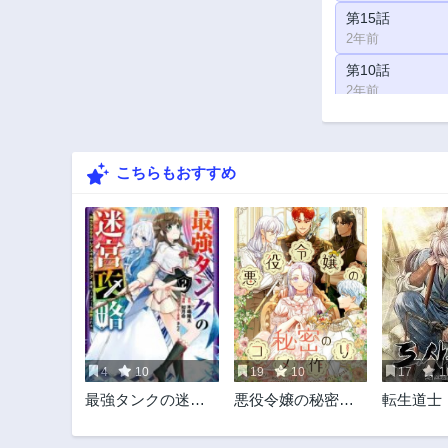
第15話
2年前
第10話
2年前
第5話
2年前
こちらもおすすめ
4
10
19
10
17
1
最強タンクの迷宮
悪役令嬢の秘密の
転生道士
攻略 ～体力9999
コメ作り
のレアスキル持ち