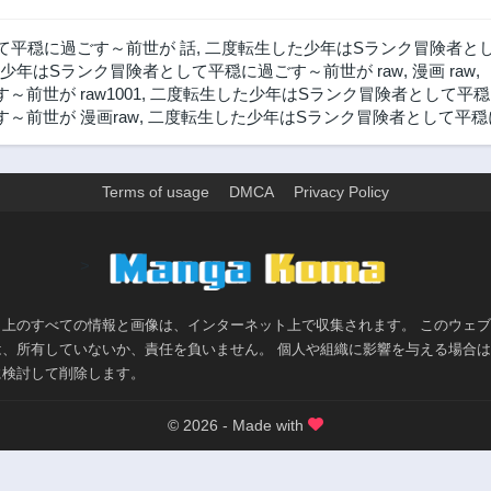
て平穏に過ごす～前世が 話
,
二度転生した少年はSランク冒険者とし
少年はSランク冒険者として平穏に過ごす～前世が raw
,
漫画 raw
,
世が raw1001
,
二度転生した少年はSランク冒険者として平穏
～前世が 漫画raw
,
二度転生した少年はSランク冒険者として平穏に
Terms of usage
DMCA
Privacy Policy
>
ト上のすべての情報と画像は、インターネット上で収集されます。 このウェ
は、所有していないか、責任を負いません。 個人や組織に影響を与える場合
に検討して削除します。
© 2026 - Made with