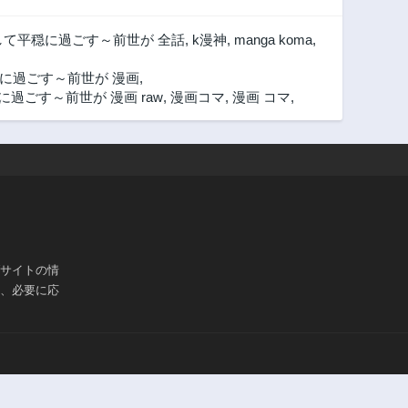
て平穏に過ごす～前世が 全話
,
k漫神
,
manga koma
,
に過ごす～前世が 漫画
,
過ごす～前世が 漫画 raw
,
漫画コマ
,
漫画 コマ
,
ブサイトの情
は、必要に応