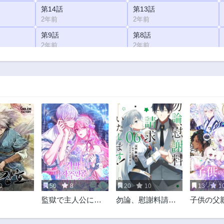
第14話
第13話
2年前
2年前
第9話
第8話
2年前
2年前
第4話
第3話
2年前
2年前
0
50
8
20
10
13
1
監獄で主人公に出
勿論、慰謝料請求
子供の父
会いました
いたします！
りません