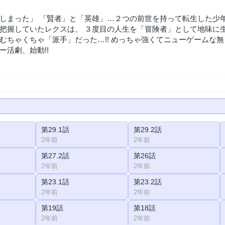
しまった」 「賢者」と「英雄」…２つの前世を持って転生した少
把握していたレクスは、 ３度目の人生を「冒険者」として地味に
むちゃくちゃ「派手」だった…!! めっちゃ強くてニューゲームな
ー活劇、始動!!
第29.1話
第29.2話
2年前
2年前
第27.2話
第26話
2年前
2年前
第23.1話
第23.2話
2年前
2年前
第19話
第18話
2年前
2年前