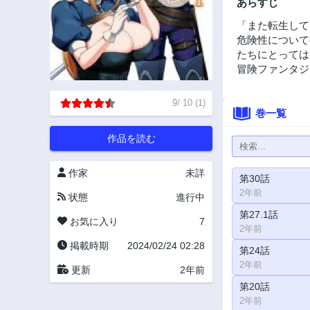
あらすじ
「また転生して
危険性について
たちにとっては
冒険ファンタジ
9
/
10
(
1
)
巻一覧
作品を読む
作家
未詳
第30話
2年前
状態
進行中
第27.1話
お気に入り
7
2年前
掲載時期
2024/02/24 02:28
第24話
2年前
更新
2年前
第20話
2年前