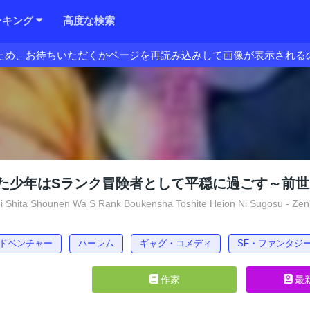
ンキング
高度な検索
ため、お待ちいただくかページを再読み込みして画像が表示される
た少年はSランク冒険者として平穏に過ごす～前世
 Shita Shounen Wa S Rank Boukensha Toshite Heion Ni Sugosu - Zen
ドベンチャー
ハーレム
ギャグ・コメディ
SF・ファンタジ
作家
最