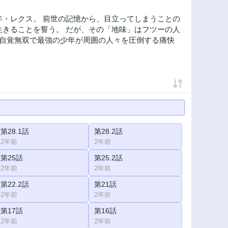
年・レクス。 前世の記憶から、目立ってしまうことの
生きることを誓う。 だが、その「地味」はフツーの人
無自覚無双で最強の少年が周囲の人々を圧倒する痛快
第28.1話
第28.2話
2年前
2年前
第25話
第25.2話
2年前
2年前
第22.2話
第21話
2年前
2年前
第17話
第16話
2年前
2年前