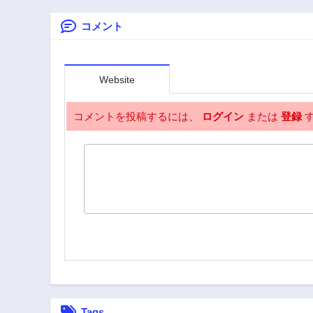
タンク、勇者パー
ティーを追放され
コメント
る～
Website
コメントを投稿するには、
ログイン
または
登録
す
Tags