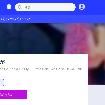
のをお待ちください。
が
se Ga Kenja De Eiyuu Datta Boku Wa Raise Dewa Jimini
ー
新話を読む