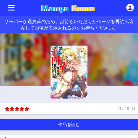
サーバーが過負荷のため、お待ちいただくかページを再読み込
みして画像が表示されるのをお待ちください。
10
/
10
(
1
)
作品を読む