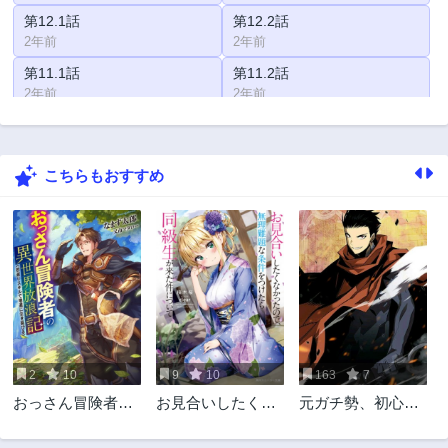
第12.1話
第12.2話
2年前
2年前
第11.1話
第11.2話
2年前
2年前
第11.3話
第10.1話
2年前
2年前
こちらもおすすめ
第10.2話
第10.3話
2年前
2年前
第9.1話
第9.2話
2年前
2年前
第9.3話
第8.1話
2年前
2年前
第8.2話
第8.3話
2年前
2年前
2
10
9
10
163
7
第7.1話
第7.2話
おっさん冒険者の
お見合いしたくな
元ガチ勢、初心者
2年前
2年前
地道な異世界旅
かったので、無理
に生まれ変わる
第6.1話
第6.2話
難題な条件をつけ