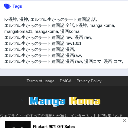
Tags
K-漫神
,
漫神
,
エルフ転生からのチート建国記 話
,
エルフ転生からのチート建国記 全話
,
k漫神
,
manga koma
,
mangakoma01
,
mangakoma
,
漫画koma
,
エルフ転生からのチート建国記 raw
,
漫画 raw
,
エルフ転生からのチート建国記 raw1001
,
エルフ転生からのチート建国記 漫画
,
エルフ転生からのチート建国記 漫画raw
,
エルフ転生からのチート建国記 漫画 raw
,
漫画コマ
,
漫画 コマ
,
Terms of usage
DMCA
Privacy Policy
>
ウェブサイト上のすべての情報と画像は、インターネット上で収集されま
す。 このウェブサイトの情報については、所有していないか、責任を負いま