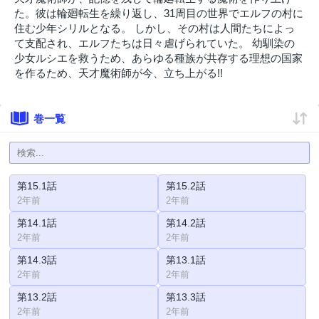
た。彼は輪廻転生を繰り返し、31周目の世界でエルフの村に
住む少年シリルとなる。 しかし、その村は人間たちによっ
て支配され、エルフたちは日々虐げられていた。 幼馴染の
少女ルシエを救うため、あらゆる種族が共存する理想の国家
を作るため、天才魔術師が今、立ち上がる!!
巻一覧
第15.1話
第15.2話
2年前
2年前
第14.1話
第14.2話
2年前
2年前
第14.3話
第13.1話
2年前
2年前
第13.2話
第13.3話
2年前
2年前