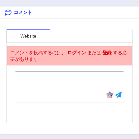
2年前
2年前
たら同級生が来た
件について
コメント
第6.3話
第5.1話
2年前
2年前
第5.2話
第5.3話
2年前
2年前
Website
第4.1話
第4.2話
2年前
2年前
コメントを投稿するには、
ログイン
または
登録
する必
要があります
第4.3話
第3.1話
2年前
2年前
第3.2話
第3.3話
2年前
2年前
第2.1話
第2.2話
2年前
2年前
第2.3話
第1.1話
2年前
2年前
第1.2話
第1.3話
2年前
2年前