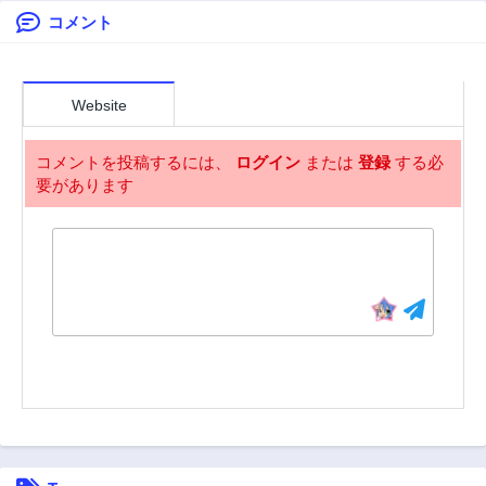
た。
コメント
第234話
第233話
2年前
2年前
第232話
第231話
2年前
2年前
Website
第230話
第229話
2年前
2年前
コメントを投稿するには、
ログイン
または
登録
する必
要があります
第228話
第227話
2年前
2年前
第226話
第225話
2年前
2年前
第224話
第223話
2年前
2年前
第222話
第221話
2年前
2年前
第220話
第219話
2年前
2年前
第218話
第217話