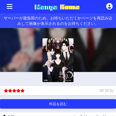
サーバーが過負荷のため、お待ちいただくかページを再読み込
みして画像が表示されるのをお待ちください。
10
/
10
(
1
)
作品を読む