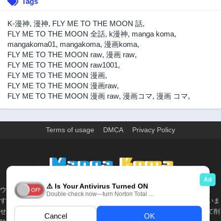
Tags
2年前
2年前
第216話
第215話
K-漫神
,
漫神
,
FLY ME TO THE MOON 話
,
2年前
2年前
FLY ME TO THE MOON 全話
,
k漫神
,
manga koma
,
mangakoma01
,
mangakoma
,
漫画koma
,
第214話
第213話
FLY ME TO THE MOON raw
,
漫画 raw
,
2年前
2年前
FLY ME TO THE MOON raw1001
,
第212話
第211話
FLY ME TO THE MOON 漫画
,
2年前
2年前
FLY ME TO THE MOON 漫画raw
,
FLY ME TO THE MOON 漫画 raw
,
漫画コマ
,
漫画 コマ
,
第210話
第209話
2年前
2年前
第208話
第207話
Terms of usage
DMCA
Privacy Policy
2年前
2年前
第206話
第205話
2年前
2年前
>
第204話
第203話
2年前
2年前
ウェブサイト上のすべての情報と画像は、インターネット上で収集されま
第202話
第201話
す。 このウェブサイトの情報については、所有していないか、責任を負いま
2年前
2年前
せん。 個人や組織に影響を与える場合は、必要に応じて、すぐに検討して削