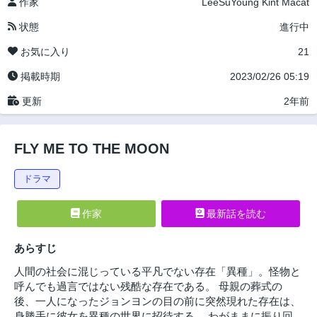
作家
LeeSuYoung
Kint
Macat
状態
進行中
お気に入り
21
掲載時期
2023/02/26 05:19
更新
2年前
FLY ME TO THE MOON
ドラマ
作家
最新話を読む
あらすじ
人間の社会に混じっている平凡でない存在「異種」。怪物と
呼んでも過言ではない残酷な存在である。 母親の葬式の
後、一人になったジョンヨンの目の前に突然現れた存在は、
身勝手に彼女を異種の世界に招待する。 わがままに振り回