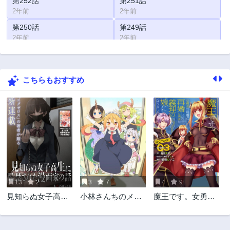
第252話
第251話
2年前
2年前
第250話
第249話
2年前
2年前
第248話
第247話
2年前
2年前
こちらもおすすめ
第246話
第245話
2年前
2年前
第244話
第243話
2年前
2年前
第242話
第241話
2年前
2年前
第240話
第239話
2年前
2年前
13
2
3
7
4
9
第238話
第237話
見知らぬ女子高生
小林さんちのメイ
魔王です。女勇者
2年前
2年前
に監禁された漫画
ドラゴン
の母親と再婚した
第236話
第235話
家の話
ので、女勇者が義
2年前
2年前
理の娘になりまし