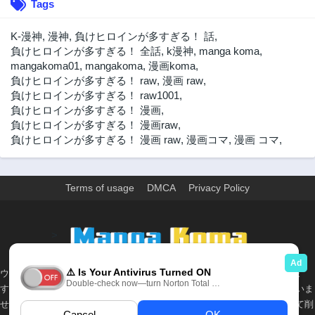
Tags
K-漫神
,
漫神
,
負けヒロインが多すぎる！ 話
,
負けヒロインが多すぎる！ 全話
,
k漫神
,
manga koma
,
mangakoma01
,
mangakoma
,
漫画koma
,
負けヒロインが多すぎる！ raw
,
漫画 raw
,
負けヒロインが多すぎる！ raw1001
,
負けヒロインが多すぎる！ 漫画
,
負けヒロインが多すぎる！ 漫画raw
,
負けヒロインが多すぎる！ 漫画 raw
,
漫画コマ
,
漫画 コマ
,
Terms of usage
DMCA
Privacy Policy
>
ウェブサイト上のすべての情報と画像は、インターネット上で収集されま
す。 このウェブサイトの情報については、所有していないか、責任を負いま
せん。 個人や組織に影響を与える場合は、必要に応じて、すぐに検討して削