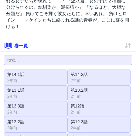
れる女子たちが現れて――？ 「温水君。女の子は２種類に
分けられるの。幼馴染か、泥棒猫か」 「なるほど、大胆な
分類だ」 負けてこそ輝く彼女たちに、幸いあれ。 負けヒロ
イン――マケインたちに絡まれる謎の青春が、ここに幕を開
ける！
巻一覧
第14.1話
第14.2話
2年前
2年前
第13.1話
第13.2話
2年前
2年前
第13.3話
第12話
2年前
2年前
第12.2話
第12.3話
2年前
2年前