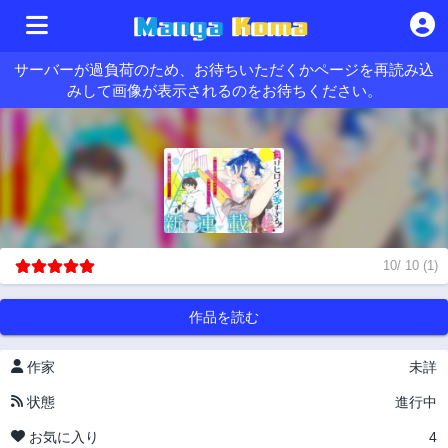
サーバーが過負荷のため、お待ちいただくかページを再読み込
みして画像が表示されるのをお待ちください。
10
/
10
(
1
)
作品を読む
作家
未詳
状態
進行中
お気に入り
4