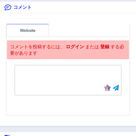
コメント
第4.5話
第3話
2年前
2年前
第3.5話
第2話
2年前
2年前
Website
第1話
2年前
コメントを投稿するには、
ログイン
または
登録
する必
要があります