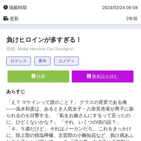
掲載時期
2024/02/24 08:59
更新
2年前
負けヒロインが多すぎる！
別名: Make Heroine Ga Oosugiru!
ロマンス
青年
コメディ
作家
最新話を読む
あらすじ
「え？ マケインって誰のこと？」 クラスの背景である俺
――温水和彦は、あるとき人気女子・八奈見杏菜が男子に振
られるのを目撃する。 「私をお嫁さんにするって言ったの
に、ひどくないかな？」 「それ、いくつの頃の話？」
「４、５歳だけど」 それはノーカンだろ。 これをきっかけ
に、陸上部の焼塩檸檬、文芸部の小鞠知花など、負け感あふ