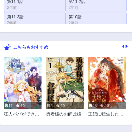
第11.1話
第11.2話
2年前
2年前
第11.3話
第10話
2年前
2年前
第10.5話
第9話
2年前
2年前
こちらもおすすめ
第9.2話
第8話
2年前
2年前
第8.2話
第7話
2年前
2年前
第7.2話
第7.3話
2年前
2年前
第7.4話
第6.1話
2年前
2年前
17
10
3
10
18
10
第5話
第5.5話
狂人パパができち
勇者様のお師匠様
王妃に転生したら
2年前
2年前
ゃいました
相手は子持ち親王
第5.6話
第4話
様でした
2年前
2年前