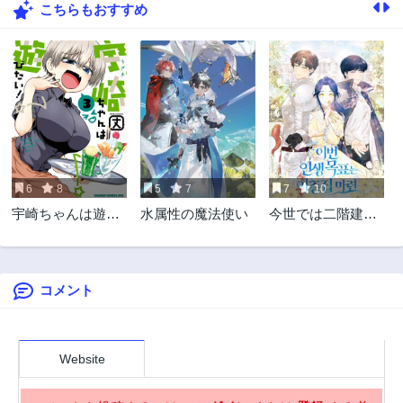
こちらもおすすめ
3話
2話
3年前
3年前
1話
3年前
6
8
5
7
7
10
宇崎ちゃんは遊び
水属性の魔法使い
今世では二階建て
たい!
の家をたてます
コメント
Website