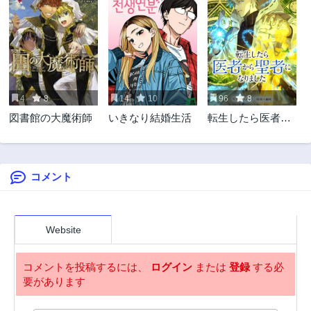
2年前
2年前
第129話
第128話
2年前
2年前
第127話
第126話
2年前
2年前
4
8
14
10
96
8
第125話
第124話
図書館の大魔術師
いきなり結婚生活
転生したら医者か
2年前
2年前
ら聖者になりまし
第123話
第122話
た
2年前
2年前
コメント
第121話
第120話
2年前
2年前
第119話
第118話
2年前
2年前
Website
第117話
第116話
2年前
2年前
コメントを投稿するには、
ログイン
または
登録
する必
要があります
第115話
第114話
2年前
2年前