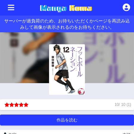
サーバーが過負荷のため、お待ちいただくかページを再読み込
みして画像が表示されるのをお待ちください。
10
/
10
(
1
)
作品を読む