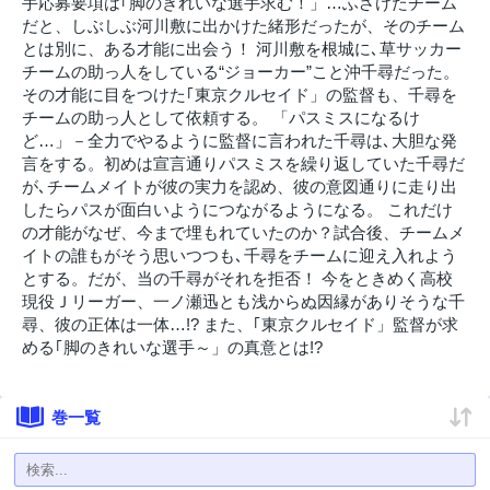
手応募要項は｢脚のきれいな選手求む！」…ふざけたチーム
だと、しぶしぶ河川敷に出かけた緒形だったが、そのチーム
とは別に、ある才能に出会う！ 河川敷を根城に､草サッカー
チームの助っ人をしている“ジョーカー”こと沖千尋だった。
その才能に目をつけた｢東京クルセイド」の監督も、千尋を
チームの助っ人として依頼する。 「パスミスになるけ
ど…」－全力でやるように監督に言われた千尋は､大胆な発
言をする。初めは宣言通りパスミスを繰り返していた千尋だ
が､チームメイトが彼の実力を認め、彼の意図通りに走り出
したらパスが面白いようにつながるようになる。 これだけ
の才能がなぜ、今まで埋もれていたのか？試合後、チームメ
イトの誰もがそう思いつつも､千尋をチームに迎え入れよう
とする。だが、当の千尋がそれを拒否！ 今をときめく高校
現役Ｊリーガー、一ノ瀬迅とも浅からぬ因縁がありそうな千
尋、彼の正体は一体…!? また、｢東京クルセイド」監督が求
める｢脚のきれいな選手～」の真意とは!?
巻一覧