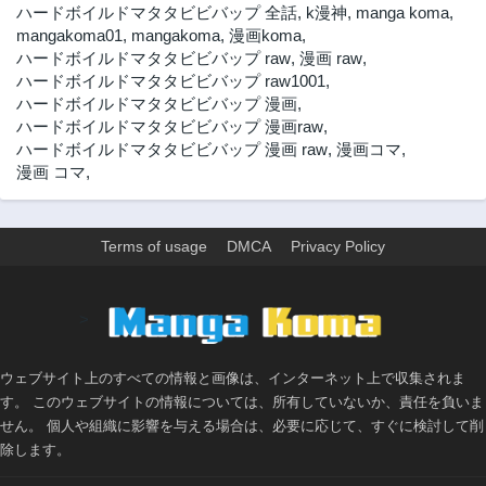
ハードボイルドマタタビビバップ 全話
,
k漫神
,
manga koma
,
mangakoma01
,
mangakoma
,
漫画koma
,
ハードボイルドマタタビビバップ raw
,
漫画 raw
,
ハードボイルドマタタビビバップ raw1001
,
ハードボイルドマタタビビバップ 漫画
,
ハードボイルドマタタビビバップ 漫画raw
,
ハードボイルドマタタビビバップ 漫画 raw
,
漫画コマ
,
漫画 コマ
,
Terms of usage
DMCA
Privacy Policy
>
ウェブサイト上のすべての情報と画像は、インターネット上で収集されま
す。 このウェブサイトの情報については、所有していないか、責任を負いま
せん。 個人や組織に影響を与える場合は、必要に応じて、すぐに検討して削
除します。