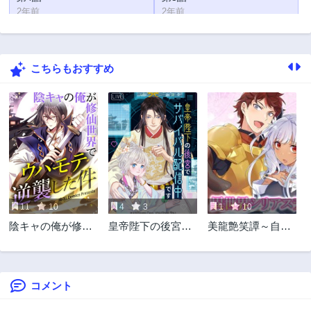
2年前
2年前
第2話
第1話
2年前
2年前
こちらもおすすめ
11
10
4
3
1
10
陰キャの俺が修仙
皇帝陛下の後宮で
美龍艶笑譚～自己
世界でウハモテ逆
サバイバル配信中
肯定感が激低なド
襲した件
です
ラゴン級美少女魔
王を、勇者がイチ
ャラブで退治する
コメント
お話～