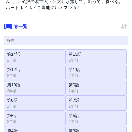
ん!!」。流浪の渡世人・伊太郎が旅して、斬って、食べる。
ハードボイルドご当地グルメマンガ！
巻一覧
第14話
第13話
2年前
2年前
第12話
第11話
2年前
2年前
第10話
第9話
2年前
2年前
第8話
第7話
2年前
2年前
第6話
第5話
2年前
2年前
第4話
第3話