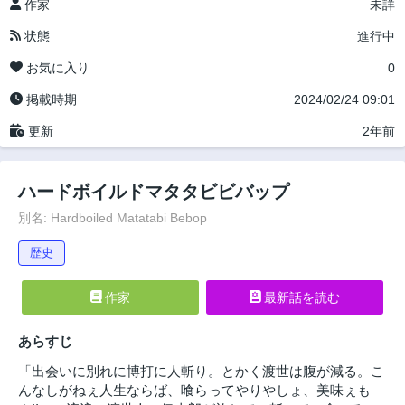
作家
未詳
状態
進行中
お気に入り
0
掲載時期
2024/02/24 09:01
更新
2年前
ハードボイルドマタタビビバップ
別名: Hardboiled Matatabi Bebop
歴史
作家
最新話を読む
あらすじ
「出会いに別れに博打に人斬り。とかく渡世は腹が減る。こ
んなしがねぇ人生ならば、喰らってやりやしょ、美味ぇも