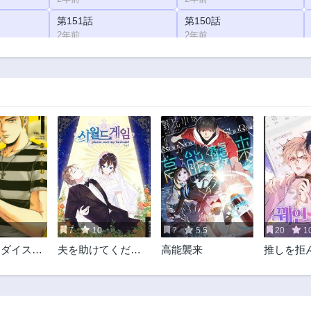
第151話
第150話
2年前
2年前
第146話
第145話
2年前
2年前
第141話
第140話
2年前
2年前
第136話
第135話
2年前
2年前
第131話
第130話
2年前
2年前
第126話
第125話
2年前
2年前
7
10
7
5.5
20
1
第121話
第120話
ラダイス・
夫を助けてくださ
高能襲来
推しを拒
2年前
2年前
い
レンド入
第116話
第115話
た
2年前
2年前
第111話
第110話