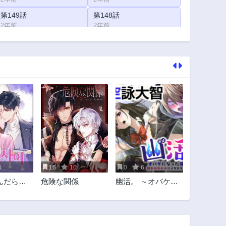
第149話
第148話
2年前
2年前
第144話
第143話
2年前
2年前
第139話
第138話
2年前
2年前
第134話
第133話
2年前
2年前
第129話
第128話
2年前
2年前
第124話
第123話
2年前
2年前
0
16
10
0
6
第119話
第118話
んだらト
危険な関係
幽活。 ～オバケに
2年前
2年前
りしまし
なった俺が憧れの
第114話
第113話
女の子にイタズラ
2年前
2年前
する～
第109話
第108話