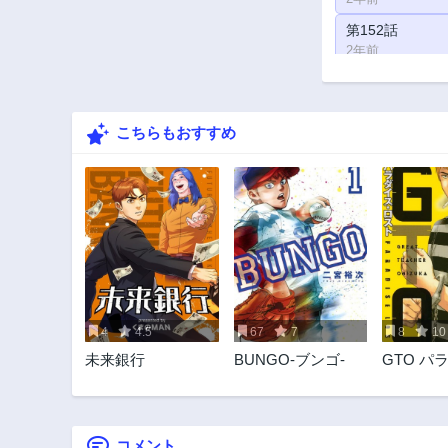
第152話
2年前
第147話
2年前
こちらもおすすめ
第142話
2年前
第137話
2年前
第132話
2年前
第127話
2年前
4
4.5
67
7
8
10
第122話
未来銀行
BUNGO-ブンゴ-
GTO パ
2年前
ロスト
第117話
2年前
コメント
第112話