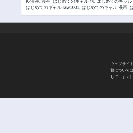
K-漫神
,
漫神
,
はじめてのギャル 話
,
はじめてのギャル
第61話
はじめてのギャル raw1001
,
はじめてのギャル 漫画
,
2年前
第56話
2年前
第51話
2年前
第46話
2年前
ウェブサイ
第41話
報について
2年前
じて、すぐ
第35話
2年前
第30話
2年前
第25話
2年前
第20話