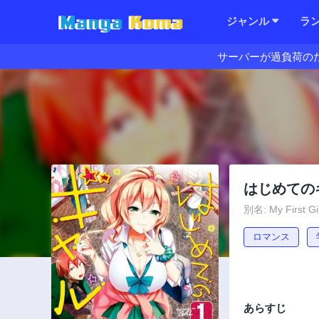
ジャンル
ラ
サーバーが過負荷の
はじめての
別名: My First Gir
ロマンス
あらすじ