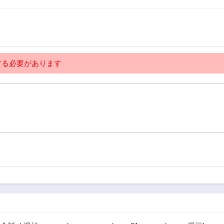
2年前
2年前
第106話
第105話
2年前
2年前
第101話
第100話
2年前
2年前
る必要があります
第96話
第95話
2年前
2年前
第85話
第84話
2年前
2年前
第80話
第79話
2年前
2年前
第75話
第74話
2年前
2年前
第70話
第69話
2年前
2年前
第65話
第64話
2年前
2年前