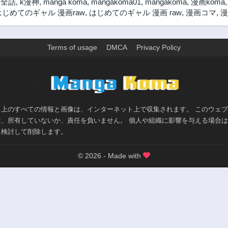
 全話
,
k漫神
,
manga koma
,
mangakoma01
,
mangakoma
,
漫画koma
第60話
第59話
はじめてのギャル 漫画raw
,
はじめてのギャル 漫画 raw
,
漫画コマ
,
漫
2年前
2年前
第55話
第54話
2年前
2年前
Terms of usage
DMCA
Privacy Policy
第50話
第49話
2年前
2年前
>
第45話
第44話
2年前
2年前
ト上のすべての情報と画像は、インターネット上で収集されます。 このウェ
第39話
第38話
は、所有していないか、責任を負いません。 個人や組織に影響を与える場合
2年前
2年前
に検討して削除します。
第34話
第33話
2年前
2年前
© 2026 - Made with
第29話
第28話
2年前
2年前
第24話
第23話
2年前
2年前
第19話
第18話