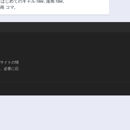
,
はじめてのギャル raw
,
漫画 raw
,
第58話
第57話
画 コマ
,
2年前
2年前
第53話
第52話
2年前
2年前
第48話
第47話
2年前
2年前
第43話
第42話
2年前
2年前
ブサイトの情
第37話
第36話
は、必要に応
2年前
2年前
第32話
第31話
2年前
2年前
第27話
第26話
2年前
2年前
第22話
第21話
2年前
2年前
第17話
第16話