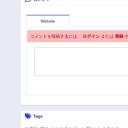
2年前
第107話
2年前
Website
第102話
2年前
コメントを投稿するには、
ログイン
または
登録
す
第97話
2年前
第86話
2年前
第81話
2年前
第76話
2年前
第71話
2年前
Tags
第66話
2年前