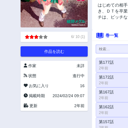
はじめての相手
き、ＤＴを卒業
チは、ビッチな
巻一覧
6
/
10
(
1
)
作品を読む
第177話
作家
未詳
2年前
状態
進行中
第172話
2年前
お気に入り
16
第167話
掲載時期
2024/02/24 09:07
2年前
更新
2年前
第162話
2年前
第157話
2年前