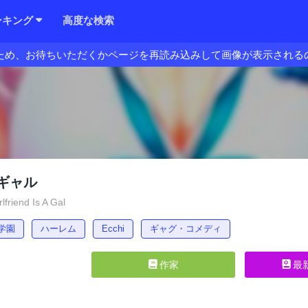
ンキング
高度な検索
ため、お待ちいただくかページを再読み込みして画像が表示される
ギャル
lfriend Is A Gal
学園
ハーレム
Ecchi
ギャグ・コメディ
作家
最