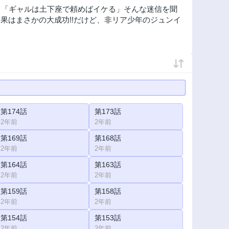
！「ギャルは土下座で頼めばイケる」そんな迷信を聞
果はまさかの大成功!!だけど、非リア少年のジュンイ
第174話
第173話
2年前
2年前
第169話
第168話
2年前
2年前
第164話
第163話
2年前
2年前
第159話
第158話
2年前
2年前
第154話
第153話
2年前
2年前