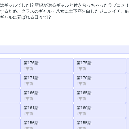
はギャルでした!? 新鋭が贈るギャルと付き合っちゃったラブコメ
するため、クラスのギャル・八女に土下座告白したジュンイチ。結
ギャルに弄ばれる日々で!?
第176話
第175話
2年前
2年前
第171話
第170話
2年前
2年前
第166話
第165話
2年前
2年前
第161話
第160話
2年前
2年前
第156話
第155話
2年前
2年前