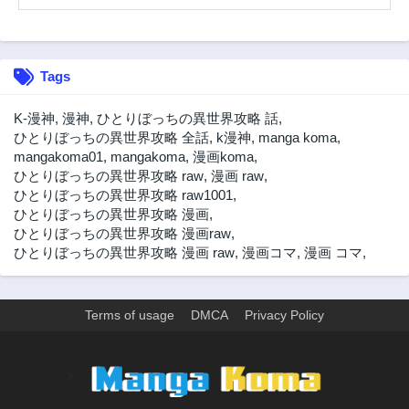
第190話
第189話
3年前
3年前
第188話
第187話
Tags
3年前
3年前
第186話
第185話
K-漫神
,
漫神
,
ひとりぼっちの異世界攻略 話
,
3年前
3年前
ひとりぼっちの異世界攻略 全話
,
k漫神
,
manga koma
,
mangakoma01
,
mangakoma
,
漫画koma
,
第184話
第183話
ひとりぼっちの異世界攻略 raw
,
漫画 raw
,
3年前
3年前
ひとりぼっちの異世界攻略 raw1001
,
第182話
第181話
ひとりぼっちの異世界攻略 漫画
,
3年前
3年前
ひとりぼっちの異世界攻略 漫画raw
,
ひとりぼっちの異世界攻略 漫画 raw
,
漫画コマ
,
漫画 コマ
,
第180話
第179話
3年前
3年前
第178話
第177話
Terms of usage
DMCA
Privacy Policy
3年前
3年前
第176話
第175話
3年前
3年前
>
第174話
第173話