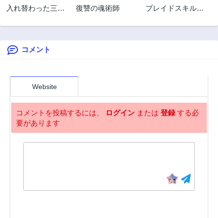
入れ替わった三角
復讐の魂術師
ブレイドスキル・
3年前
3年前
関係
オンライン～ゴミ
第206話
第205話
職業で最弱武器で
3年前
3年前
クソステータスの
俺、いつのまにか
コメント
第204話
第203話
『ラスボス』に成
3年前
3年前
り上がります！～
第202話
第201話
3年前
3年前
Website
第200話
第199話
3年前
3年前
コメントを投稿するには、
ログイン
または
登録
する必
要があります
第198話
第197話
3年前
3年前
第196話
第195話
3年前
3年前
第194話
第193話
3年前
3年前
第192話
第191話
3年前
3年前