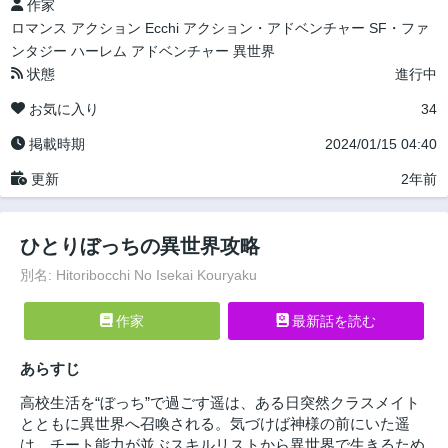
作家
ロマンス
アクション
Ecchi
アクション・アドベンチャー
SF・ファ
ンタジー
ハーレム
アドベンチャー
異世界
状態
進行中
お気に入り
34
掲載時期
2024/01/15 04:40
更新
2年前
ひとりぼっちの異世界攻略
別名: Hitoribocchi No Isekai Kouryaku
作家
最新話を読む
あらすじ
高校生活を“ぼっち”で過ごす遥は、ある日突然クラスメイト
とともに異世界へ召喚される。気づけば神様の前にいた遥
は、チート能力が並ぶスキルリストから異世界で生きるため