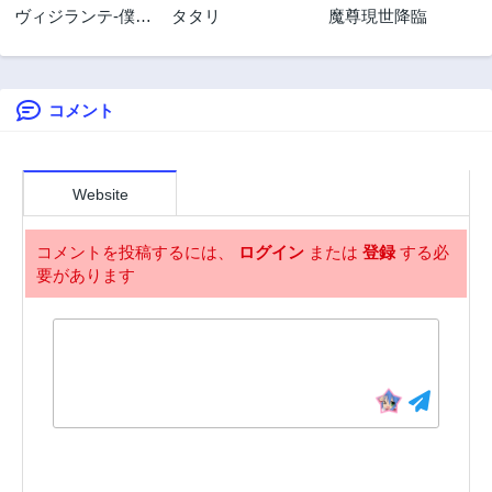
ヴィジランテ-僕の
タタリ
魔尊現世降臨
2年前
2年前
ヒーローアカデミ
第28.3話
第27.1話
ア ILLEGALS-
2年前
2年前
コメント
第27.2話
第27.3話
2年前
2年前
第26.1話
第26.2話
2年前
2年前
Website
第26.3話
第25話
2年前
2年前
コメントを投稿するには、
ログイン
または
登録
する必
要があります
第25.1話
第25.2話
2年前
2年前
第25.3話
第24話
2年前
2年前
第24.1話
第24.2話
2年前
2年前
第24.3話
第23話
2年前
2年前