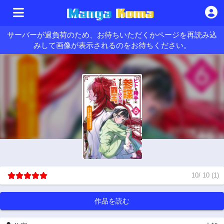
サーバーが過負荷のため、お待ちいただくかページを再読み込
みして画像が表示されるのをお待ちください。
10
/
10
(
1
)
作品を読む