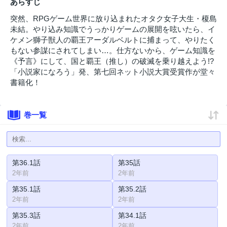
あらすじ
突然、RPGゲーム世界に放り込まれたオタク女子大生・榎島
未結。やり込み知識でうっかりゲームの展開を呟いたら、イ
ケメン獅子獣人の覇王アーダルベルトに捕まって、やりたく
もない参謀にされてしまい…。仕方ないから、ゲーム知識を
《予言》にして、国と覇王（推し）の破滅を乗り越えよう!?
「小説家になろう」発、第七回ネット小説大賞受賞作が堂々
書籍化！
巻一覧
第36.1話
第35話
2年前
2年前
第35.1話
第35.2話
2年前
2年前
第35.3話
第34.1話
2年前
2年前