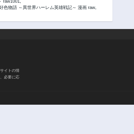
aw1001
,
好色物語 ～異世界ハーレム英雄戦記～ 漫画 raw
,
ブサイトの情
は、必要に応