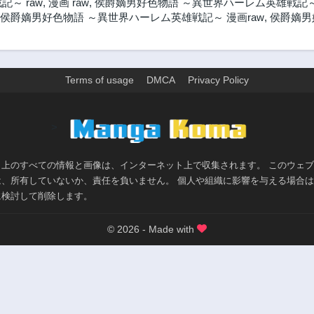
～ raw
,
漫画 raw
,
侯爵嫡男好色物語 ～異世界ハーレム英雄戦記～ r
侯爵嫡男好色物語 ～異世界ハーレム英雄戦記～ 漫画raw
,
侯爵嫡男
Terms of usage
DMCA
Privacy Policy
>
ト上のすべての情報と画像は、インターネット上で収集されます。 このウェ
は、所有していないか、責任を負いません。 個人や組織に影響を与える場合
に検討して削除します。
© 2026 - Made with