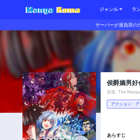
ジャンル
ラ
サーバーが過負荷の
侯爵嫡男好
別名: The Marquis
アクション・ア
あらすじ