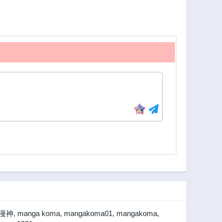
k漫神
,
manga koma
,
mangakoma01
,
mangakoma
,