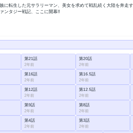
族に転生した元サラリーマン、美女を求めて戦乱続く大陸を奔走す
ァンタジー戦記、ここに開幕!!
第21話
第20話
2年前
2年前
第16話
第16.5話
2年前
2年前
第12話
第12.5話
2年前
2年前
第9話
第8話
2年前
2年前
第4話
第3話
2年前
2年前