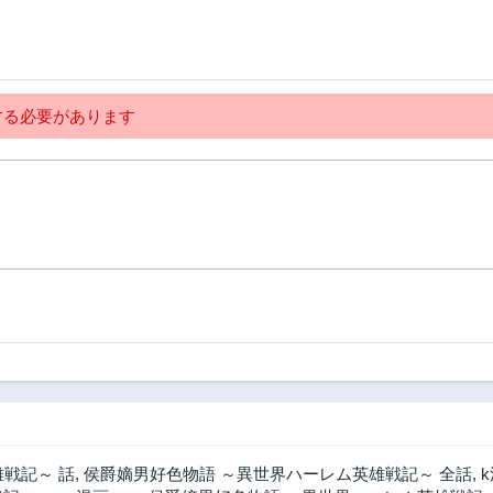
る必要があります
戦記～ 話
,
侯爵嫡男好色物語 ～異世界ハーレム英雄戦記～ 全話
,