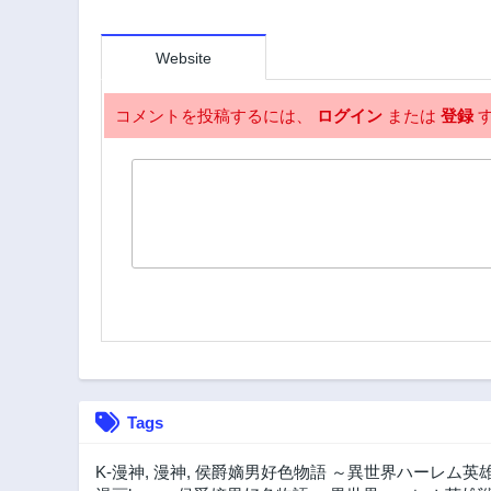
Website
コメントを投稿するには、
ログイン
または
登録
す
Tags
K-漫神
,
漫神
,
侯爵嫡男好色物語 ～異世界ハーレム英雄