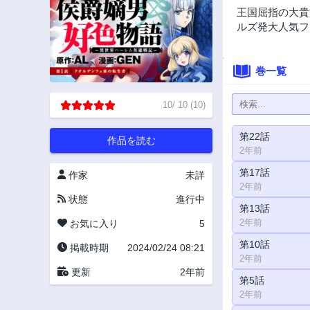
王国屈指の大貴
ルズ発大人気フ
巻一覧
10
/
10
(
10
)
第22話
作品を読む
2年前
第17話
作家
未詳
2年前
状態
進行中
第13話
2年前
お気に入り
5
第10話
掲載時期
2024/02/24 08:21
2年前
更新
2年前
第5話
2年前