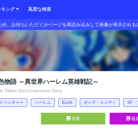
ンキング
高度な検索
ため、お待ちいただくかページを再読み込みして画像が表示される
色物語 ～異世界ハーレム英雄戦記～
’ Eldest Son’s Lascivious Story
ドベンチャー
ハーレム
Ecchi
ギャグ・コメディ
SF
作家
最