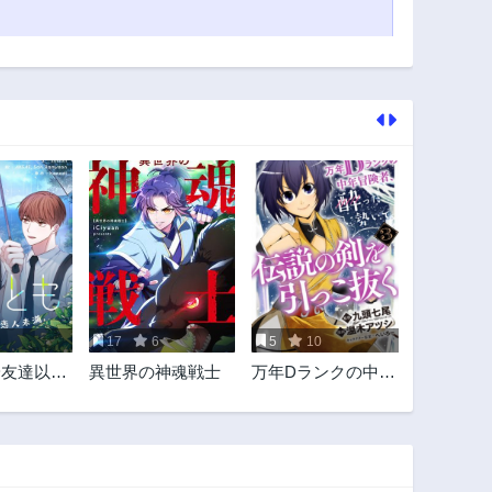
17
6
5
10
~友達以上
異世界の神魂戦士
万年Dランクの中年
~
冒険者、酔った勢
いで伝説の剣を引
っこ抜く