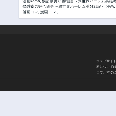
漫画koma
,
侯爵嫡男好色物語 ～異世界ハーレム英雄戦記
侯爵嫡男好色物語 ～異世界ハーレム英雄戦記～ 漫画
,
漫画コマ
,
漫画 コマ
,
ウェブサイ
報について
じて、すぐ