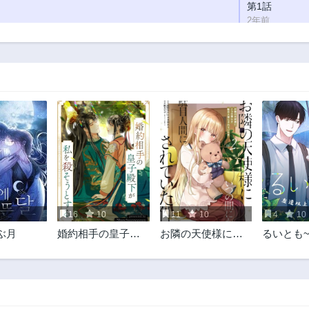
第1話
2年前
16
10
11
10
4
10
ぶ月
婚約相手の皇子殿
お隣の天使様にい
るいとも
下が私を殺そうと
つの間にか駄目人
恋人未満
する
間にされていた件