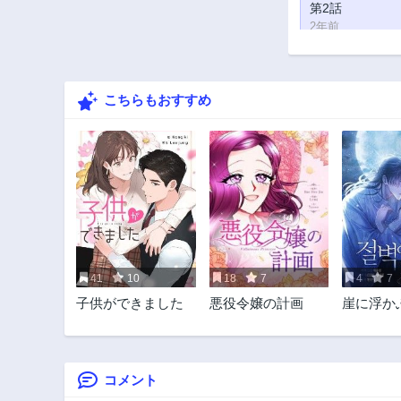
第2話
2年前
こちらもおすすめ
41
10
18
7
4
7
子供ができました
悪役令嬢の計画
崖に浮か
コメント