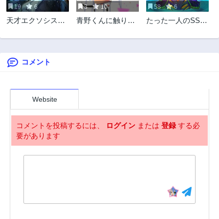
19
6
3
10
58
6
第16.3話
第16.1話
天才エクソシスト
青野くんに触りた
たった一人のSSS
2年前
2年前
がますます強くな
いから死にたい
級召喚士
第15.1話
第15.2話
る
2年前
2年前
コメント
第15.3話
第15.4話
2年前
2年前
第14.1話
第14.2話
2年前
2年前
Website
第14.3話
第13.1話
2年前
2年前
コメントを投稿するには、
ログイン
または
登録
する必
要があります
第13.2話
第13.3話
2年前
2年前
第12.1話
第12.2話
2年前
2年前
第12.3話
第11.1話
2年前
2年前
第11.2話
第11.3話