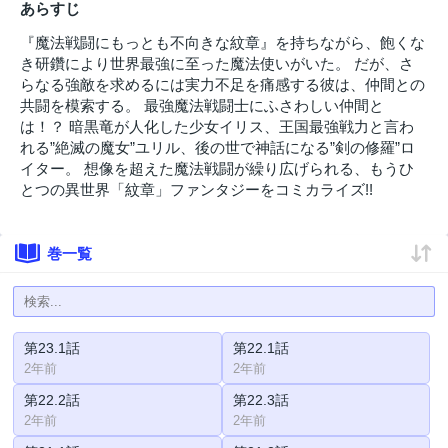
あらすじ
『魔法戦闘にもっとも不向きな紋章』を持ちながら、飽くな
き研鑽により世界最強に至った魔法使いがいた。 だが、さ
らなる強敵を求めるには実力不足を痛感する彼は、仲間との
共闘を模索する。 最強魔法戦闘士にふさわしい仲間と
は！？ 暗黒竜が人化した少女イリス、王国最強戦力と言わ
れる”絶滅の魔女”ユリル、後の世で神話になる”剣の修羅”ロ
イター。 想像を超えた魔法戦闘が繰り広げられる、もうひ
とつの異世界「紋章」ファンタジーをコミカライズ!!
巻一覧
第23.1話
第22.1話
2年前
2年前
第22.2話
第22.3話
2年前
2年前