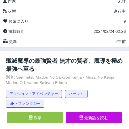
作家
未詳
状態
進行中
お気に入り
9
掲載時期
2024/02/24 02:26
更新
2年前
殲滅魔導の最強賢者 無才の賢者、魔導を極め
最強へ至る
別名: Senmetsu Madou No Saikyou Kenja - Musai No Kenja,
Madou O Kiwame Saikyou E Itaru
アクション・アドベンチャー
ハーレム
SF・ファンタジー
作家
最新話を読む