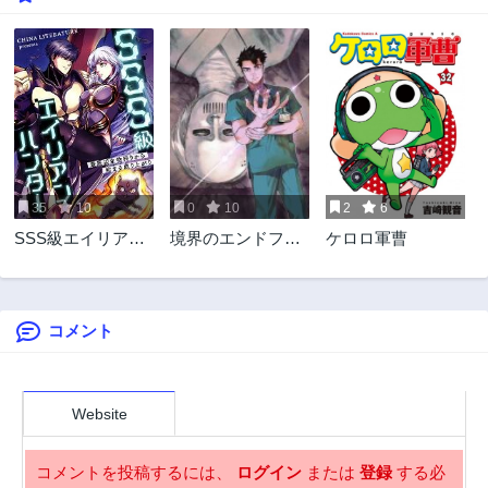
3年前
3年前
109話
108話
3年前
3年前
107話
106話
3年前
3年前
105話
104話
3年前
3年前
35
10
0
10
2
6
103話
102話
SSS級エイリアン
境界のエンドフィ
ケロロ軍曹
3年前
3年前
ハンター~最底辺
ール
101話
100話
生物狩りから始ま
3年前
3年前
る成り上がり~
コメント
99話
98話
3年前
3年前
97話
96話
3年前
3年前
Website
95話
94話
3年前
3年前
コメントを投稿するには、
ログイン
または
登録
する必