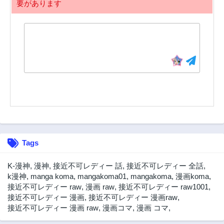
要があります
93話
92話
3年前
3年前
91話
90話
3年前
3年前
89話
88話
3年前
3年前
87話
86話
3年前
3年前
85話
84話
3年前
3年前
83話
82話
Tags
3年前
3年前
81話
80話
K-漫神
,
漫神
,
接近不可レディー 話
,
接近不可レディー 全話
,
3年前
3年前
k漫神
,
manga koma
,
mangakoma01
,
mangakoma
,
漫画koma
,
接近不可レディー raw
,
漫画 raw
,
接近不可レディー raw1001
,
79話
78話
接近不可レディー 漫画
,
接近不可レディー 漫画raw
,
3年前
3年前
接近不可レディー 漫画 raw
,
漫画コマ
,
漫画 コマ
,
77話
76話