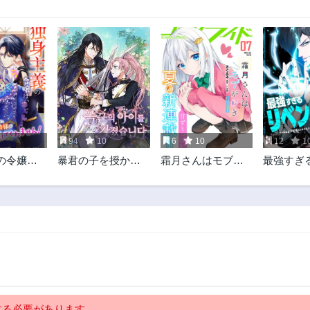
94
10
6
10
12
1
の令嬢
暴君の子を授かり
霜月さんはモブが
最強すぎ
様の溺愛
ました
好き～人見知りな
ジャーの
たい
彼女は俺にだけデ
レ甘い～
る必要があります