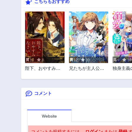
こちらもおすすめ
10
8
12
10
9
10
陛下、おやすみな
兄たちが主人公と
独身主義
さい
なって戻ってきま
は、公爵
した
から逃れ
コメント
Website
コメントを投稿するには、
ログイン
または
登録
す