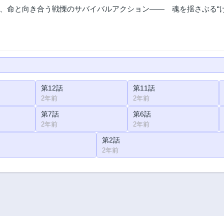
、命と向き合う戦慄のサバイバルアクション―― 魂を揺さぶる“げ
第12話
第11話
2年前
2年前
第7話
第6話
2年前
2年前
第2話
2年前