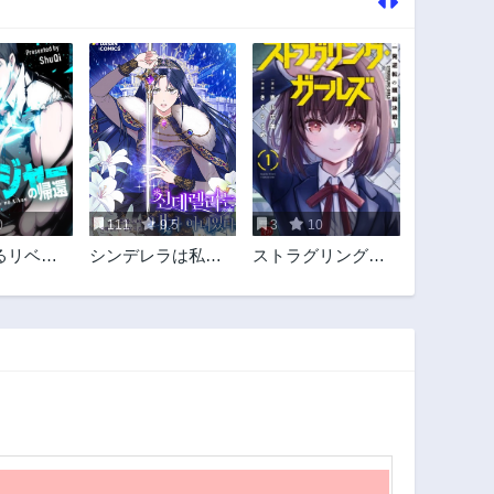
0
111
9.5
3
10
るリベン
シンデレラは私で
ストラグリング・
帰還
はなかった
ガールズ~一発逆転
の頭脳決戦~