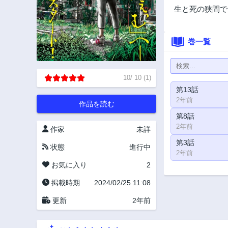
生と死の狭間で
巻一覧
10
/
10
(
1
)
第13話
2年前
作品を読む
第8話
2年前
作家
未詳
第3話
状態
進行中
2年前
お気に入り
2
掲載時期
2024/02/25 11:08
更新
2年前