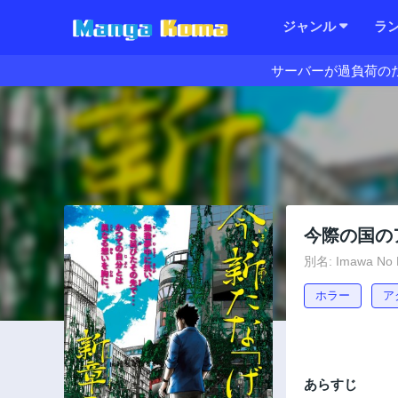
ジャンル
ラ
サーバーが過負荷の
今際の国のア
別名: Imawa No Ku
ホラー
ア
あらすじ