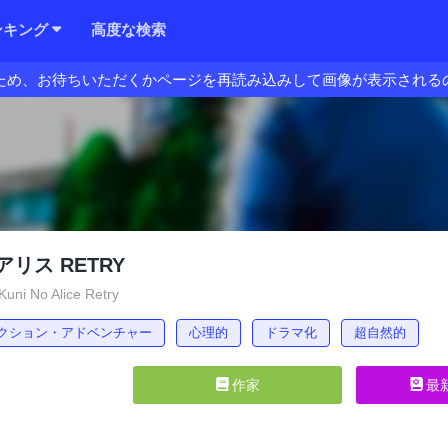
ンキング
高度な検索
ため、お待ちいただくかページを再読み込みして画像が表示される
リス RETRY
ni No Alice Retry
クション・アドベンチャー
心理的
ドラマ化
超自然的
作家
最