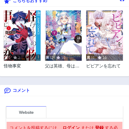
こちらもおすすめ
12話
11話
3年前
3年前
10話
9話
3年前
3年前
8話
7話
3年前
3年前
6話
5話
3年前
3年前
6
2
22
10
31
10
4話
3話
怪物事変
父は英雄、母は精
ビビアンを忘れて
3年前
3年前
霊、娘の私は転生
2話
1話
者。
3年前
3年前
コメント
Website
コメントを投稿するには、
ログイン
または
登録
する必