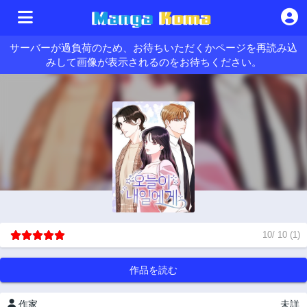
サーバーが過負荷のため、お待ちいただくかページを再読み込
みして画像が表示されるのをお待ちください。
10
/
10
(
1
)
作品を読む
作家
未詳