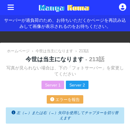
サーバーが過負荷のため、お待ちいただくかページを再読み込
みして画像が表示されるのをお待ちください。
ホームページ
›
今世は当主になります
›
213話
今世は当主になります
- 213話
写真が見られない場合は、下の「フォトサーバー」を変更し
てください
Server 1
Server 2
エラーを報告
左（←）または右（→）矢印を使用してチャプターを切り替
えます