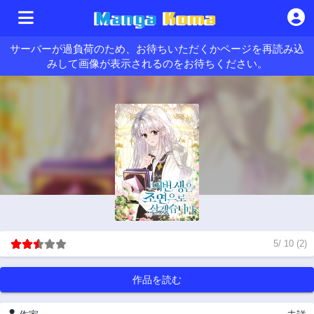
サーバーが過負荷のため、お待ちいただくかページを再読み込
みして画像が表示されるのをお待ちください。
5
/
10
(
2
)
作品を読む