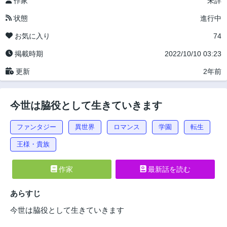
作家
未詳
状態
進行中
お気に入り
74
掲載時期
2022/10/10 03:23
更新
2年前
今世は脇役として生きていきます
ファンタジー
異世界
ロマンス
学園
転生
王様・貴族
作家
最新話を読む
あらすじ
今世は脇役として生きていきます