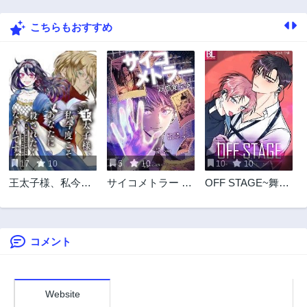
3年前
3年前
こちらもおすすめ
53話
52話
3年前
3年前
51話
50話
3年前
3年前
49話
48話
3年前
3年前
47話
46話
3年前
3年前
17
10
5
10
10
10
45話
44話
王太子様、私今度
サイコメトラー 超
OFF STAGE~舞台
3年前
3年前
こそあなたに殺さ
感覚探偵
裏の秘めゴト♡~
43話
42話
れたくないんで
3年前
3年前
す〜聖女に嵌めら
れた貧乏令嬢、二
コメント
41話
40話
度目は串刺し回避
3年前
4年前
します！〜
39話
38話
4年前
4年前
Website