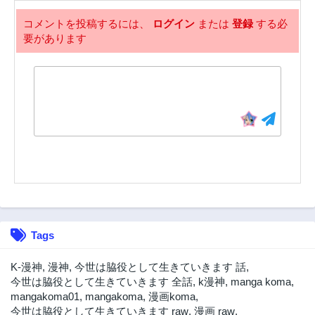
37話
36話
4年前
4年前
コメントを投稿するには、
ログイン
または
登録
する必
要があります
35話
34話
4年前
4年前
33話
32話
4年前
4年前
31話
30話
4年前
4年前
29話
28話
4年前
4年前
27話
26話
4年前
4年前
25話
24話
Tags
4年前
4年前
23話
22話
K-漫神
,
漫神
,
今世は脇役として生きていきます 話
,
4年前
4年前
今世は脇役として生きていきます 全話
,
k漫神
,
manga koma
,
mangakoma01
,
mangakoma
,
漫画koma
,
21話
20話
今世は脇役として生きていきます raw
,
漫画 raw
,
4年前
4年前