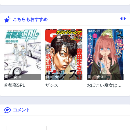
こちらもおすすめ
2
10
0
10
3
4
首都高SPL
ザシス
おぼこい魔女はま
じわりたい！
コメント