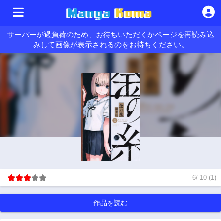
サーバーが過負荷のため、お待ちいただくかページを再読み込
みして画像が表示されるのをお待ちください。
6
/
10
(
1
)
作品を読む