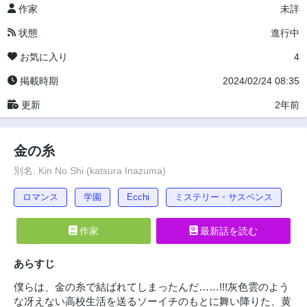
作家
未詳
状態
進行中
お気に入り
4
掲載時期
2024/02/24 08:35
更新
2年前
金の糸
別名: Kin No Shi (katsura Inazuma)
ロマンス
学園
Ecchi
ミステリー・サスペンス
作家
最新話を読む
あらすじ
僕らは、金の糸で結ばれてしまったんだ……!!!灰色雲のよう
な冴えない高校生活を送るソーイチのもとに舞い降りた、黄