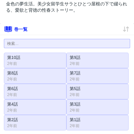
金色の夢生活。美少女留学生サラとひとつ屋根の下で綴られ
る、愛欲と背徳の性春ストーリー。
巻一覧
第10話
第9話
2年前
2年前
第8話
第7話
2年前
2年前
第6話
第5話
2年前
2年前
第4話
第3話
2年前
2年前
第2話
第1話
2年前
2年前