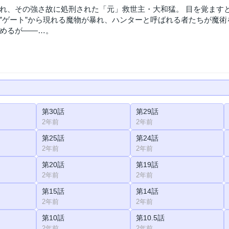
れ、その強さ故に処刑された「元」救世主・大和猛。 目を覚ます
”ゲート”から現れる魔物が暴れ、ハンターと呼ばれる者たちが魔術
めるが――…。
第30話
第29話
2年前
2年前
第25話
第24話
2年前
2年前
第20話
第19話
2年前
2年前
第15話
第14話
2年前
2年前
第10話
第10.5話
2年前
2年前