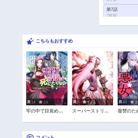
第7話
2年前
第2話
2年前
こちらもおすすめ
14
10
3
10
44
2
牢の中で目覚めた
スーパーストリン
復讐のた
悪役令嬢は死にた
グ -異世界見聞録-
女にでも
くない ～処刑を回
避したら、待って
いたのは溺愛でし
コメント