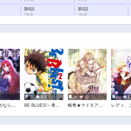
第6話
第5話
2年前
2年前
第1話
2年前
10
8.3
28
10
21
6.
めなら悪
BE BLUES!～青に
略奪★マドモアゼ
レディ、
なる
なれ～
ル
いかがで