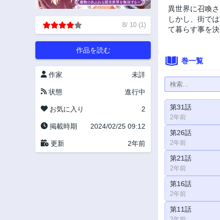
異世界に召喚さ
しかし、街では
8
/
10
(
1
)
て暮らす事を決
作品を読む
巻一覧
作家
未詳
状態
進行中
第31話
お気に入り
2
2年前
掲載時期
2024/02/25 09:12
第26話
2年前
更新
2年前
第21話
2年前
第16話
2年前
第11話
2年前