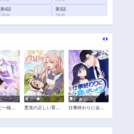
第4話
第3話
2年前
2年前
7
50
7
4
10
ご一緒に
悪党の正しい育て
仕事終わりに会い
しょうか
方
ましょう