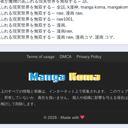
者が魔物のあふれる現実世界を無双する～ 話
,
ふれる現実世界を無双する～ 全話
,
k漫神
,
manga koma
,
mangakom
れる現実世界を無双する～ raw
,
漫画 raw
,
る現実世界を無双する～ raw1001
,
ふれる現実世界を無双する～ 漫画
,
れる現実世界を無双する～ 漫画raw
,
れる現実世界を無双する～ 漫画 raw
,
漫画コマ
,
漫画 コマ
,
Terms of usage
DMCA
Privacy Policy
>
ト上のすべての情報と画像は、インターネット上で収集されます。 このウェ
は、所有していないか、責任を負いません。 個人や組織に影響を与える場合
に検討して削除します。
© 2026 - Made with