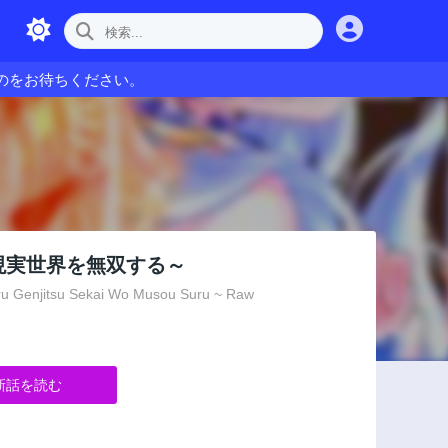
のをお待ちください。
現実世界を無双する～
u Genjitsu Sekai Wo Musou Suru ~ Raw
新話を読む