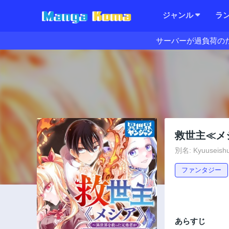
ジャンル
ラ
サーバーが過負荷の
救世主≪メ
別名: Kyuuseishu
ファンタジー
あらすじ