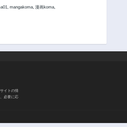
a01
,
mangakoma
,
漫画koma
,
ブサイトの情
は、必要に応