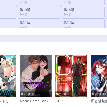
2年前
2年前
第19話
第18話
2年前
2年前
第14話
第13話
2年前
2年前
第9話
第8話
2年前
2年前
第4話
第3話
2年前
2年前
2
10
2
8.5
3
10
ストリー
Noise Come Back
CELL
私と魑魅
鮮時代にタ