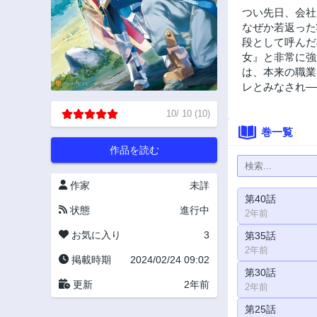
つい先日、会社
なぜか若返った
段として呼んだ
女』と非常に強
は、本来の職業
レとみなされ―
10
/
10
(
10
)
巻一覧
作品を読む
作家
未詳
第40話
状態
進行中
2年前
お気に入り
3
第35話
2年前
掲載時期
2024/02/24 09:02
第30話
更新
2年前
2年前
第25話