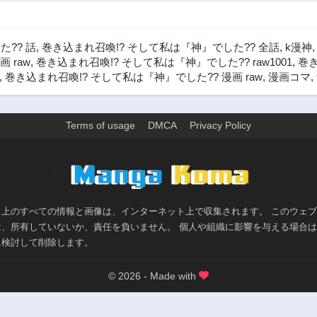
?? 話
,
巻き込まれ召喚!? そして私は『神』でした?? 全話
,
k漫神
画 raw
,
巻き込まれ召喚!? そして私は『神』でした?? raw1001
,
巻き
,
巻き込まれ召喚!? そして私は『神』でした?? 漫画 raw
,
漫画コマ
,
Terms of usage
DMCA
Privacy Policy
>
ト上のすべての情報と画像は、インターネット上で収集されます。 このウェ
は、所有していないか、責任を負いません。 個人や組織に影響を与える場合
に検討して削除します。
© 2026 - Made with