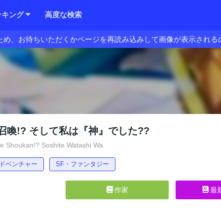
ンキング
高度な検索
ため、お待ちいただくかページを再読み込みして画像が表示される
召喚!? そして私は『神』でした??
 Shoukan!? Soshite Watashi Wa
ドベンチャー
SF・ファンタジー
作家
最