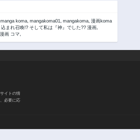
,
manga koma
,
mangakoma01
,
mangakoma
,
漫画koma
込まれ召喚!? そして私は『神』でした?? 漫画
,
漫画 コマ
,
ブサイトの情
は、必要に応