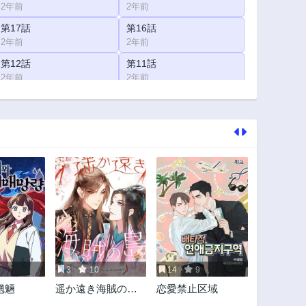
2年前
2年前
第17話
第16話
2年前
2年前
第12話
第11話
2年前
2年前
第7話
第6話
2年前
2年前
第2話
第1話
2年前
2年前
3
10
14
9
魍魎
遥か遠き海賊の島
恋愛禁止区域
より