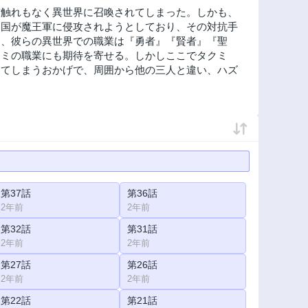
前触れもなく異世界に召喚されてしまった。しかも、
。国が魔王軍に侵攻されようとしており、その対抗手
り、彼らの異世界での職業は『勇者』『賢者』『聖
クミの職業にも期待を寄せる。しかしここでタクミ
ってしまうおかげで、周囲から他の三人と違い、ハズ
第37話
第36話
2年前
2年前
第32話
第31話
2年前
2年前
第27話
第26話
2年前
2年前
第22話
第21話