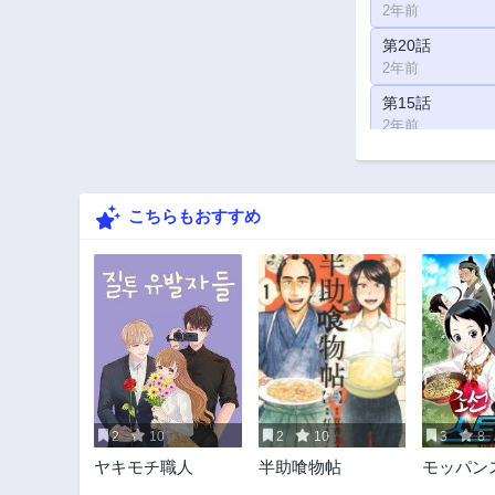
2年前
第20話
2年前
第15話
2年前
第10話
2年前
こちらもおすすめ
第5話
2年前
2
10
2
10
3
8
ヤキモチ職人
半助喰物帖
モッパン
マー~朝