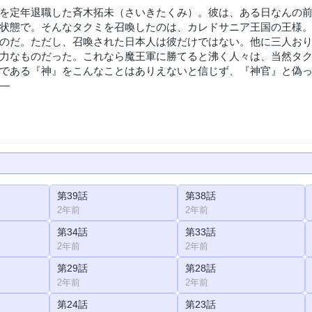
を定年退職した斉木拓未（さいきたくみ）。彼は、ある日なんの
状態で。そんなタクミを召喚したのは、カレドサニア王国の王様
のだ。ただし、召喚された日本人は彼だけではない。他に三人お
力なものだった。これなら魔王軍に勝てると沸く人々は、当然タ
である『神』をこんなことはありえないと信じず、『神官』と偽
―
第39話
第38話
2年前
2年前
第34話
第33話
2年前
2年前
第29話
第28話
2年前
2年前
第24話
第23話