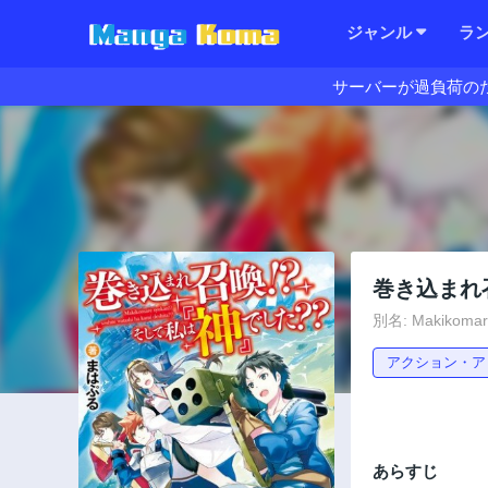
ジャンル
ラ
サーバーが過負荷の
巻き込まれ
別名: Makikomare
アクション・ア
あらすじ