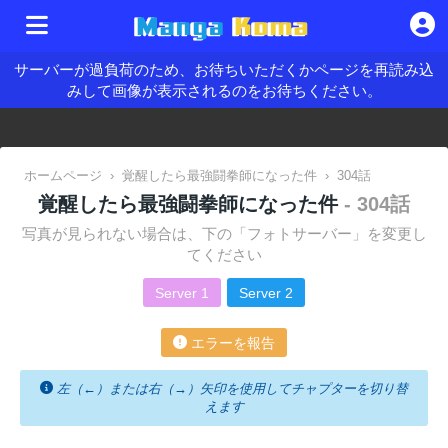
サーバーが過負荷のため、お待ちいただくかページを再読み込
みして画像が表示されるのをお待ちください。
ホームページ
›
覚醒したら最強闘拳師になった件
›
304話
覚醒したら最強闘拳師になった件
- 304話
写真が見られない場合は、下の「フォトサーバー」を変更し
てください
Server 1
Server 2
エラーを報告
左（←）または右（→）矢印を使用してチャプターを切り替
えます