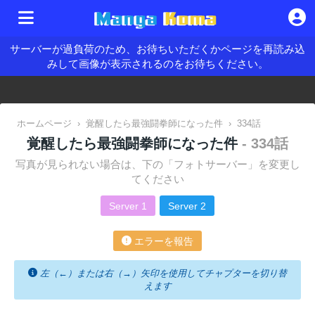
サーバーが過負荷のため、お待ちいただくかページを再読み込
みして画像が表示されるのをお待ちください。
ホームページ
›
覚醒したら最強闘拳師になった件
›
334話
覚醒したら最強闘拳師になった件
- 334話
写真が見られない場合は、下の「フォトサーバー」を変更し
てください
Server 1
Server 2
エラーを報告
左（←）または右（→）矢印を使用してチャプターを切り替
えます