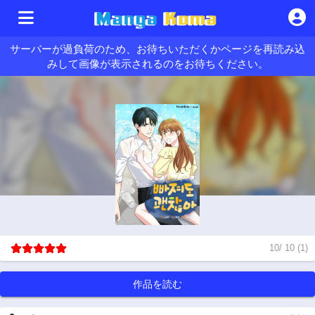
サーバーが過負荷のため、お待ちいただくかページを再読み込
みして画像が表示されるのをお待ちください。
10
/
10
(
1
)
作品を読む