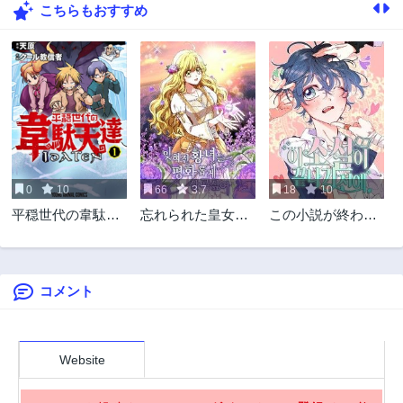
こちらもおすすめ
17話
16話
3年前
3年前
15話
14話
3年前
3年前
13話
12話
3年前
3年前
11話
10話
3年前
3年前
0
10
66
3.7
18
10
9話
8話
平穏世代の韋駄天
忘れられた皇女は
この小説が終わる
3年前
3年前
達
平和に暮らしたい
前に
7話
6話
3年前
3年前
コメント
5話
4話
3年前
3年前
3話
2話
3年前
3年前
Website
1話