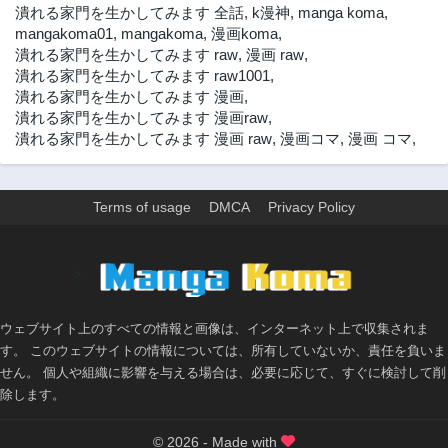
3年前
3年前
潰れる家門を生かしてみます 全話
,
k漫神
,
manga koma
,
mangakoma01
,
mangakoma
,
漫画koma
,
79話
78話
潰れる家門を生かしてみます raw
,
漫画 raw
,
3年前
3年前
潰れる家門を生かしてみます raw1001
,
77話
76話
潰れる家門を生かしてみます 漫画
,
3年前
3年前
潰れる家門を生かしてみます 漫画raw
,
潰れる家門を生かしてみます 漫画 raw
,
漫画コマ
,
漫画 コマ
,
75話
74話
3年前
3年前
73話
72話
Terms of usage
DMCA
Privacy Policy
3年前
3年前
71話
70話
3年前
3年前
>
69話
68話
3年前
3年前
ウェブサイト上のすべての情報と画像は、インターネット上で収集されま
67話
66話
す。 このウェブサイトの情報については、所有していないか、責任を負いま
3年前
3年前
せん。 個人や組織に影響を与える場合は、必要に応じて、すぐに検討して削
除します。
65話
64話
3年前
3年前
© 2026 - Made with