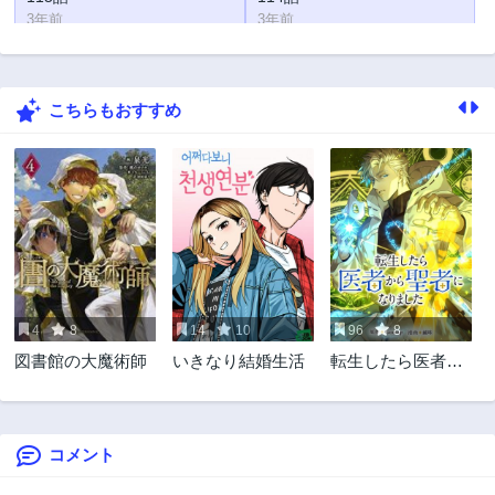
3年前
3年前
113話
112話
3年前
3年前
こちらもおすすめ
111話
110話
3年前
3年前
109話
108話
3年前
3年前
107話
106話
3年前
3年前
105話
104話
3年前
3年前
4
8
14
10
96
8
103話
102話
図書館の大魔術師
いきなり結婚生活
転生したら医者か
3年前
3年前
ら聖者になりまし
101話
100話
た
3年前
3年前
コメント
99話
98話
3年前
3年前