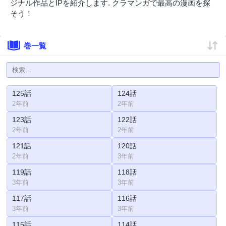
ジナル作品とIPを紹介します. クラマンガで最高の漫画を探
そう！
巻一覧
125話
124話
2年前
2年前
123話
122話
2年前
2年前
121話
120話
2年前
3年前
119話
118話
3年前
3年前
117話
116話
3年前
3年前
115話
114話