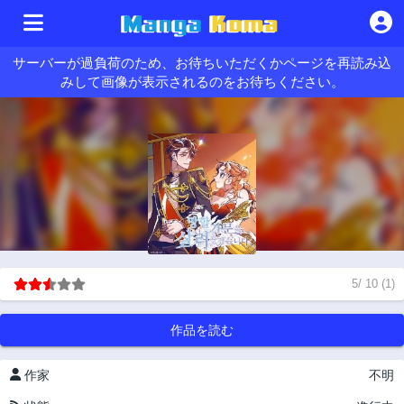
サーバーが過負荷のため、お待ちいただくかページを再読み込
みして画像が表示されるのをお待ちください。
5
/
10
(
1
)
作品を読む
作家
不明