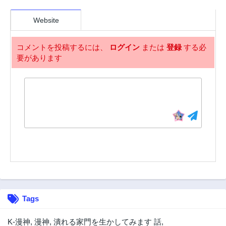
97話
96話
3年前
3年前
Website
95話
94話
3年前
3年前
コメントを投稿するには、
ログイン
または
登録
する必
要があります
93話
92話
3年前
3年前
91話
90話
3年前
3年前
89話
88話
3年前
3年前
87話
86話
3年前
3年前
85話
84話
3年前
3年前
83話
82話
Tags
3年前
3年前
81話
80話
K-漫神
,
漫神
,
潰れる家門を生かしてみます 話
,