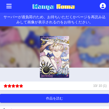
サーバーが過負荷のため、お待ちいただくかページを再読み込
みして画像が表示されるのをお待ちください。
10
/
10
(
1
)
作品を読む