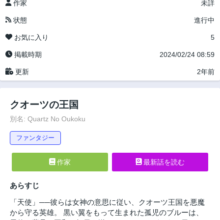
作家
未詳
状態
進行中
お気に入り
5
掲載時期
2024/02/24 08:59
更新
2年前
クオーツの王国
別名: Quartz No Oukoku
ファンタジー
作家
最新話を読む
あらすじ
「天使」──彼らは女神の意思に従い、クオーツ王国を悪魔
から守る英雄。 黒い翼をもって生まれた孤児のブルーは、