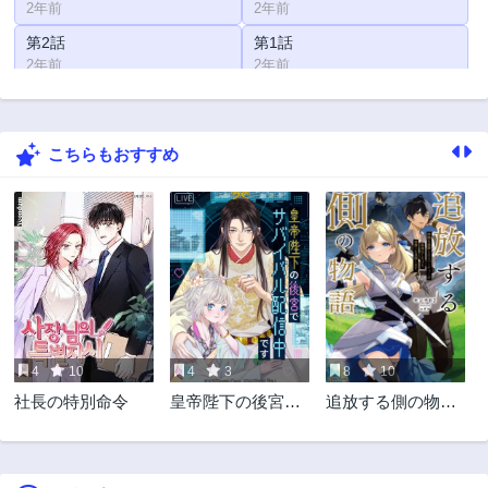
2年前
2年前
第2話
第1話
2年前
2年前
こちらもおすすめ
4
10
4
3
8
10
社長の特別命令
皇帝陛下の後宮で
追放する側の物語
サバイバル配信中
仲間を追放したら
です
パーティーが弱体
化したけど、世界