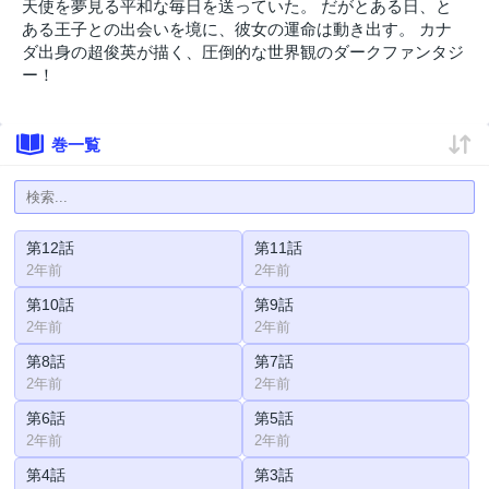
天使を夢見る平和な毎日を送っていた。 だがとある日、と
ある王子との出会いを境に、彼女の運命は動き出す。 カナ
ダ出身の超俊英が描く、圧倒的な世界観のダークファンタジ
ー！
巻一覧
第12話
第11話
2年前
2年前
第10話
第9話
2年前
2年前
第8話
第7話
2年前
2年前
第6話
第5話
2年前
2年前
第4話
第3話