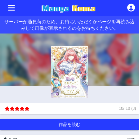
サーバーが過負荷のため、お待ちいただくかページを再読み込
みして画像が表示されるのをお待ちください。
10
/
10
(
3
)
作品を読む