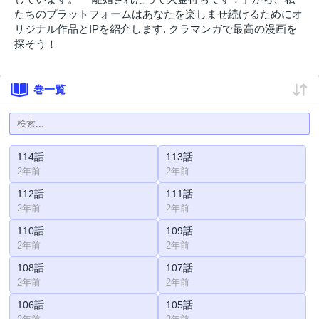
たちのプラットフォームはあなたを楽しませ続けるためにオ
リジナル作品とIPを紹介します. クラマンガで最高の漫画を
探そう！
巻一覧
114話
113話
2年前
2年前
112話
111話
2年前
2年前
110話
109話
2年前
2年前
108話
107話
2年前
2年前
106話
105話