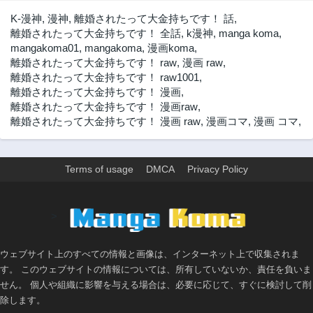
70話
69話
K-漫神
,
漫神
,
離婚されたって大金持ちです！ 話
,
3年前
3年前
離婚されたって大金持ちです！ 全話
,
k漫神
,
manga koma
,
mangakoma01
,
mangakoma
,
漫画koma
,
68話
67話
離婚されたって大金持ちです！ raw
,
漫画 raw
,
3年前
3年前
離婚されたって大金持ちです！ raw1001
,
66話
65話
離婚されたって大金持ちです！ 漫画
,
3年前
3年前
離婚されたって大金持ちです！ 漫画raw
,
離婚されたって大金持ちです！ 漫画 raw
,
漫画コマ
,
漫画 コマ
,
64話
63話
3年前
3年前
62話
61話
Terms of usage
DMCA
Privacy Policy
3年前
3年前
60話
59話
3年前
3年前
>
58話
57話
3年前
3年前
ウェブサイト上のすべての情報と画像は、インターネット上で収集されま
56話
55話
す。 このウェブサイトの情報については、所有していないか、責任を負いま
3年前
3年前
せん。 個人や組織に影響を与える場合は、必要に応じて、すぐに検討して削
除します。
54話
53話