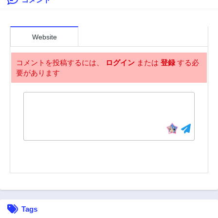
88話
87話
度目は串刺し回避
2年前
2年前
します！〜
86話
85話
2年前
2年前
Website
84話
83話
2年前
3年前
コメントを投稿するには、
ログイン
または
登録
する必
要があります
82話
81話
3年前
3年前
80話
79話
3年前
3年前
78話
77話
3年前
3年前
76話
75話
3年前
3年前
74話
73話
3年前
3年前
72話
71話
Tags
3年前
3年前