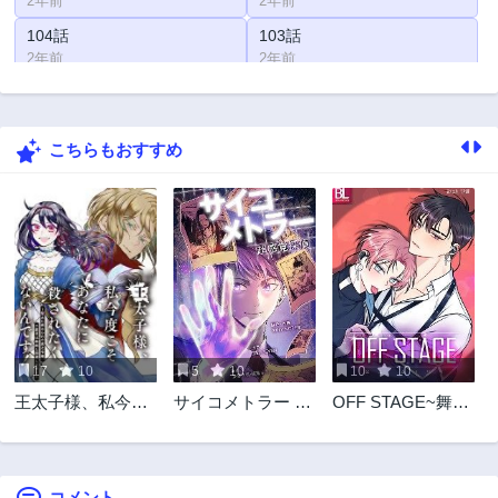
2年前
2年前
104話
103話
2年前
2年前
102話
101話
2年前
2年前
こちらもおすすめ
100話
99話
2年前
2年前
98話
97話
2年前
2年前
96話
95話
2年前
2年前
94話
93話
2年前
2年前
17
10
5
10
10
10
92話
91話
王太子様、私今度
サイコメトラー 超
OFF STAGE~舞台
2年前
2年前
こそあなたに殺さ
感覚探偵
裏の秘めゴト♡~
90話
89話
れたくないんで
2年前
2年前
す〜聖女に嵌めら
れた貧乏令嬢、二
コメント