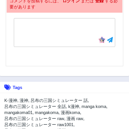
コメントを投稿するには、
ログイン
または
登録
する必
要があります
13話
12話
3年前
3年前
11話
10話
3年前
3年前
9話
8話
3年前
3年前
7話
6話
3年前
3年前
5話
4話
3年前
3年前
3話
2話
Tags
3年前
3年前
1話
K-漫神
,
漫神
,
呂布の三国シミュレーター 話
,
3年前
呂布の三国シミュレーター 全話
,
k漫神
,
manga koma
,
mangakoma01
,
mangakoma
,
漫画koma
,
呂布の三国シミュレーター raw
,
漫画 raw
,
呂布の三国シミュレーター raw1001
,