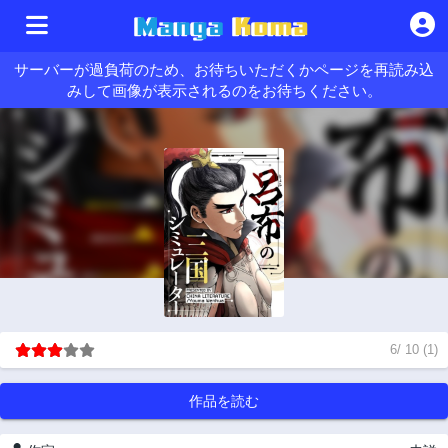
サーバーが過負荷のため、お待ちいただくかページを再読み込
みして画像が表示されるのをお待ちください。
6
/
10
(
1
)
作品を読む