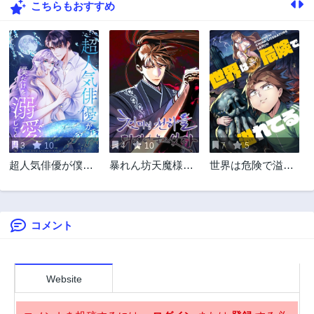
こちらもおすすめ
31話
30話
3年前
3年前
29話
28話
3年前
3年前
27話
26話
3年前
3年前
25話
24話
3年前
3年前
3
10
4
10
7
5
23話
22話
超人気俳優が僕だ
暴れん坊天魔様、
世界は危険で溢れ
3年前
3年前
けを溺愛してくれ
天下を覆す
てる
21話
20話
る
3年前
3年前
コメント
19話
18話
3年前
3年前
17話
16話
3年前
3年前
Website
15話
14話
3年前
3年前