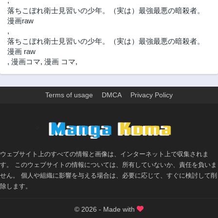
,
落ちこぼれ衛士見習いの少年。（実は）最強最悪の暗殺者。
漫画raw
,
落ちこぼれ衛士見習いの少年。（実は）最強最悪の暗殺者。
漫画 raw
,
漫画コマ
,
漫画 コマ
,
Terms of usage
DMCA
Privacy Policy
>
ウェブサイト上のすべての情報と画像は、インターネット上で収集されま
す。 このウェブサイトの情報については、所有していないか、責任を負いま
せん。 個人や組織に影響を与える場合は、必要に応じて、すぐに検討して削
除します。
© 2026 - Made with