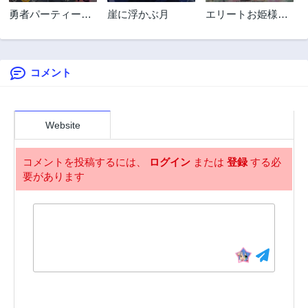
勇者パーティーを
崖に浮かぶ月
エリートお姫様の
追い出された死霊
首席卒業バイブル
魔術師はリッチに
なって魔王軍で大
好きな研究ライフ
コメント
を送る
Website
コメントを投稿するには、
ログイン
または
登録
する必
要があります