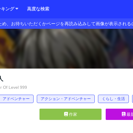
ンキング
高度な検索
ため、お待ちいただくかページを再読み込みして画像が表示される
人
r Of Level 999
アドベンチャー
アクション・アドベンチャー
くらし・生活
作家
最