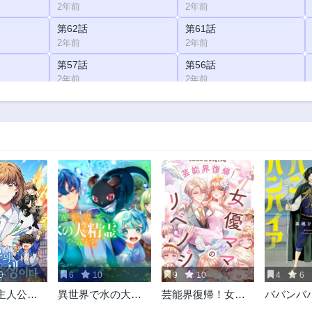
2年前
2年前
第62話
第61話
2年前
2年前
第57話
第56話
2年前
2年前
第52話
第51話
2年前
2年前
第47話
第46話
2年前
2年前
第42話
第41話
2年前
2年前
第37話
第36話
2年前
2年前
第32話
第31話
2年前
2年前
0
6
10
9
10
4
6
第27話
第26話
主人公と
異世界で水の大精
芸能界復帰！女優
ババンバ
2年前
2年前
ってきま
霊やってま
ママのリベンジ
バンパイ