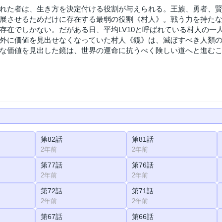
れた者は、生き方を決定付ける役割が与えられる。王族、勇者、
展させるためだけに存在する最弱の役割《村人》。戦う力を持た
存在でしかない。だがある日、平均LV10と呼ばれている村人の一人
外に価値を見出せなくなっていた村人《鏡》は、滅ぼすべき人類
な価値を見出した鏡は、世界の運命に抗うべく険しい道へと進む
第82話
第81話
2年前
2年前
第77話
第76話
2年前
2年前
第72話
第71話
2年前
2年前
第67話
第66話