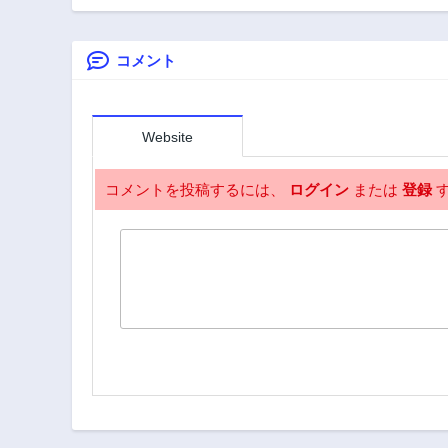
第23話
した
2年前
コメント
第18話
2年前
第13話
2年前
Website
第8話
2年前
コメントを投稿するには、
ログイン
または
登録
す
第3話
2年前