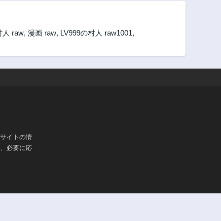
村人 raw
,
漫画 raw
,
LV999の村人 raw1001
,
ブサイトの情
は、必要に応