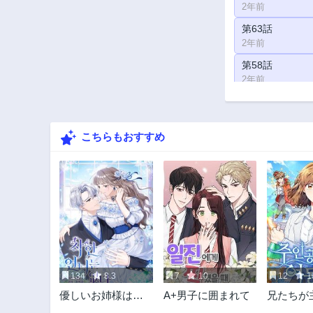
2年前
第63話
2年前
第58話
2年前
第53話
2年前
こちらもおすすめ
第48話
2年前
第43話
2年前
第38話
2年前
第33話
2年前
134
8.3
7
10
12
1
第28話
優しいお姉様はも
A+男子に囲まれて
兄たちが
2年前
ういないわ
なって戻