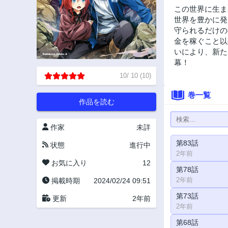
この世界に生ま
世界を豊かに発
守られるだけの
金を稼ぐこと以
いにより、新た
幕！
10
/
10
(
10
)
巻一覧
作品を読む
作家
未詳
第83話
状態
進行中
2年前
お気に入り
12
第78話
2年前
掲載時期
2024/02/24 09:51
第73話
更新
2年前
2年前
第68話