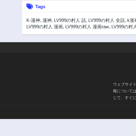
Tags
K-漫神
,
漫神
,
LV999の村人 話
,
LV999の村人 全話
,
k漫
LV999の村人 漫画
,
LV999の村人 漫画raw
,
LV999の村人
ウェブサイ
報について
じて、すぐ