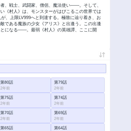
賢者、戦士、武闘家、僧侶、魔法使い――。そして、
ない《村人》は、モンスターがはびこるこの世界では
が、上限LV999へと到達する。極致に辿り着き、お
の敵である魔族の少女《アリス》と出逢う。この出逢
ことになる――。最弱《村人》の英雄譚、ここに開
第80話
第79話
2年前
2年前
第75話
第74話
2年前
2年前
第70話
第69話
2年前
2年前
第65話
第64話