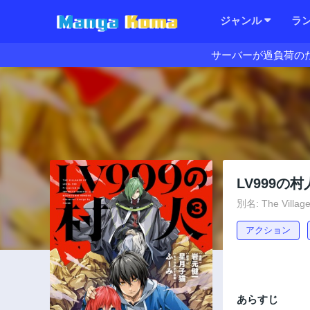
ジャンル
ラ
サーバーが過負荷の
LV999の村
別名: The Village
アクション
あらすじ