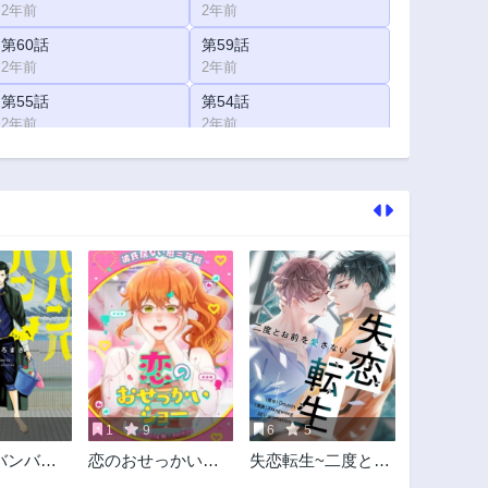
2年前
2年前
第60話
第59話
2年前
2年前
第55話
第54話
2年前
2年前
第50話
第49話
2年前
2年前
第45話
第44話
2年前
2年前
第40話
第39話
2年前
2年前
第35話
第34話
2年前
2年前
第30話
第29話
2年前
2年前
1
9
6
5
第25話
第24話
バンバン
恋のおせっかいシ
失恋転生~二度とお
2年前
2年前
ア
ョー
前を愛さない~