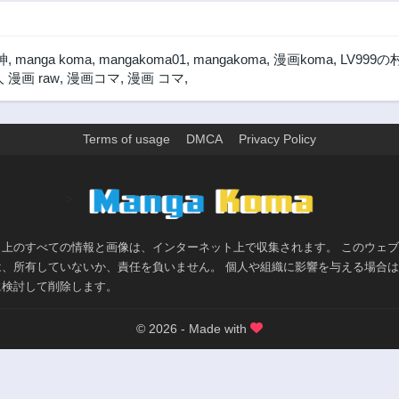
神
,
manga koma
,
mangakoma01
,
mangakoma
,
漫画koma
,
LV999の
 漫画 raw
,
漫画コマ
,
漫画 コマ
,
Terms of usage
DMCA
Privacy Policy
>
ト上のすべての情報と画像は、インターネット上で収集されます。 このウェ
は、所有していないか、責任を負いません。 個人や組織に影響を与える場合
に検討して削除します。
© 2026 - Made with