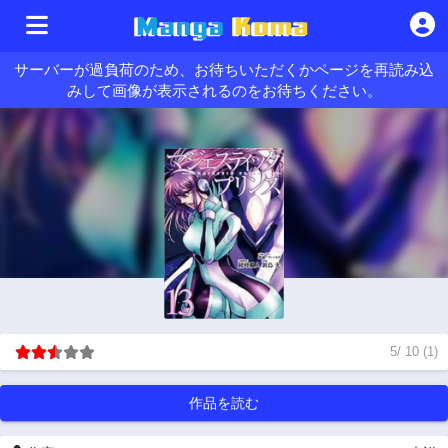
サーバーが過負荷のため、お待ちいただくかページを再読み込
みして画像が表示されるのをお待ちください。
5
/
10
(
1
)
作品を読む