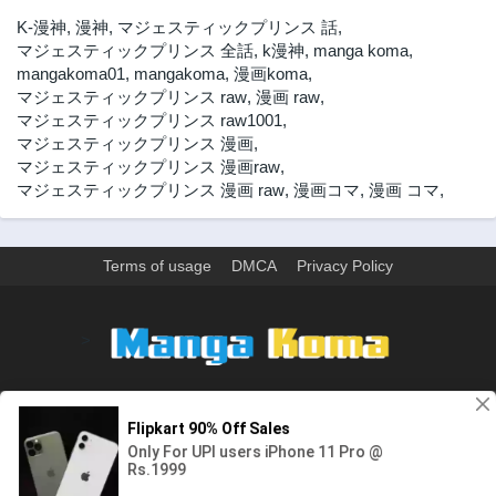
第42話
第41話
K-漫神
,
漫神
,
マジェスティックプリンス 話
,
2年前
2年前
マジェスティックプリンス 全話
,
k漫神
,
manga koma
,
mangakoma01
,
mangakoma
,
漫画koma
,
第40話
第39話
マジェスティックプリンス raw
,
漫画 raw
,
2年前
2年前
マジェスティックプリンス raw1001
,
第38話
第37話
マジェスティックプリンス 漫画
,
2年前
2年前
マジェスティックプリンス 漫画raw
,
マジェスティックプリンス 漫画 raw
,
漫画コマ
,
漫画 コマ
,
第36話
第36.5話
2年前
2年前
第35話
第34話
Terms of usage
DMCA
Privacy Policy
2年前
2年前
第33話
第32話
2年前
2年前
>
第31話
第30話
2年前
2年前
ウェブサイト上のすべての情報と画像は、インターネット上で収集されま
第29話
第28話
す。 このウェブサイトの情報については、所有していないか、責任を負いま
2年前
2年前
せん。 個人や組織に影響を与える場合は、必要に応じて、すぐに検討して削
除します。
第27話
第26話