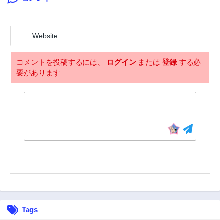
2年前
2年前
第58話
第57話
2年前
2年前
Website
第56話
第55話
2年前
2年前
コメントを投稿するには、
ログイン
または
登録
する必
要があります
第54話
第53話
2年前
2年前
第52話
第51話
2年前
2年前
第50話
第49話
2年前
2年前
第48話
第47話
2年前
2年前
第46話
第45話
2年前
2年前
第44話
第43話
Tags
2年前
2年前