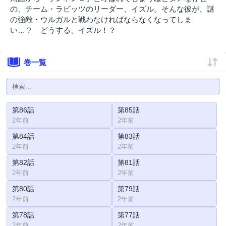
の、チーム・ラビッツのリーダー、イズル。そんな彼が、謎
の強敵・ウルガルと戦わなければならなくなってしま
い…？ どうする、イズル！？
巻一覧
第86話
第85話
2年前
2年前
第84話
第83話
2年前
2年前
第82話
第81話
2年前
2年前
第80話
第79話
2年前
2年前
第78話
第77話
2年前
2年前