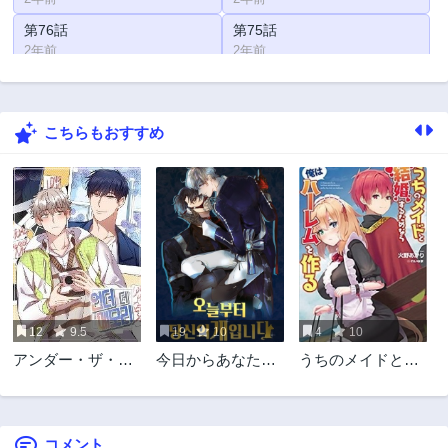
第76話
第75話
2年前
2年前
第74話
第73話
2年前
2年前
こちらもおすすめ
第72話
第71話
2年前
2年前
第70話
第69話
2年前
2年前
第68話
第67話
2年前
2年前
第66話
第65話
2年前
2年前
12
9.5
19
10
4
10
第64話
第63話
アンダー・ザ・メ
今日からあなたの
うちのメイドと結
2年前
2年前
モリー
犬です
婚するためなら俺
第62話
第61話
はハーレムを作る
2年前
2年前
コメント
第60話
第59話