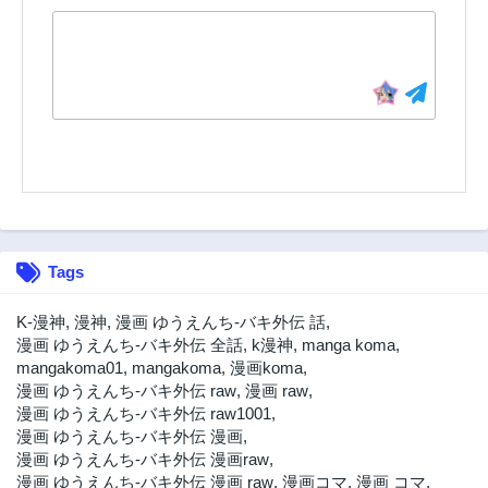
Tags
K-漫神
,
漫神
,
漫画 ゆうえんち-バキ外伝 話
,
漫画 ゆうえんち-バキ外伝 全話
,
k漫神
,
manga koma
,
mangakoma01
,
mangakoma
,
漫画koma
,
漫画 ゆうえんち-バキ外伝 raw
,
漫画 raw
,
漫画 ゆうえんち-バキ外伝 raw1001
,
漫画 ゆうえんち-バキ外伝 漫画
,
漫画 ゆうえんち-バキ外伝 漫画raw
,
漫画 ゆうえんち-バキ外伝 漫画 raw
,
漫画コマ
,
漫画 コマ
,