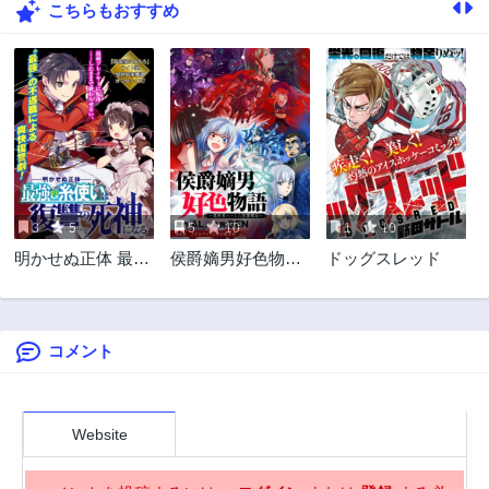
こちらもおすすめ
19話
18話
3年前
3年前
17話
16話
3年前
3年前
15話
14話
3年前
3年前
13話
12話
3年前
3年前
3
5
5
10
1
10
11話
10話
明かせぬ正体 最強
侯爵嫡男好色物語
ドッグスレッド
3年前
3年前
の糸使いは復讐の
～異世界ハーレム
9話
8話
死神になる
英雄戦記～
3年前
3年前
コメント
7話
6話
3年前
3年前
5話
4話
3年前
3年前
Website
3話
2話
3年前
3年前