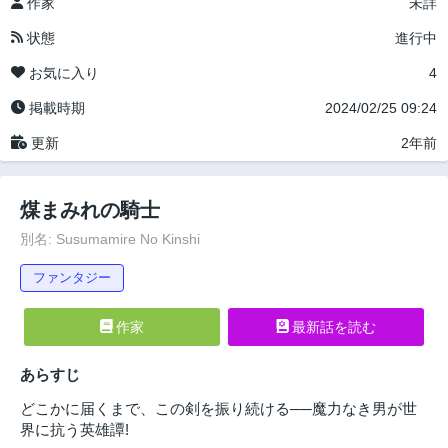
作家
未詳
状態
進行中
お気に入り
4
掲載時期
2024/02/25 09:24
更新
2年前
煤まみれの騎士
別名: Susumamire No Kinshi
ファンタジー
作家
最新話を読む
あらすじ
どこかに届くまで、この剣を振り続ける──魔力なき男が世
界に抗う英雄譚!