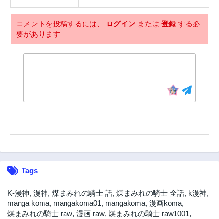
コメントを投稿するには、
ログイン
または
登録
する必
要があります
Tags
K-漫神
,
漫神
,
煤まみれの騎士 話
,
煤まみれの騎士 全話
,
k漫神
,
manga koma
,
mangakoma01
,
mangakoma
,
漫画koma
,
煤まみれの騎士 raw
,
漫画 raw
,
煤まみれの騎士 raw1001
,