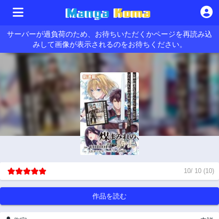
サーバーが過負荷のため、お待ちいただくかページを再読み込
みして画像が表示されるのをお待ちください。
10
/
10
(
10
)
作品を読む