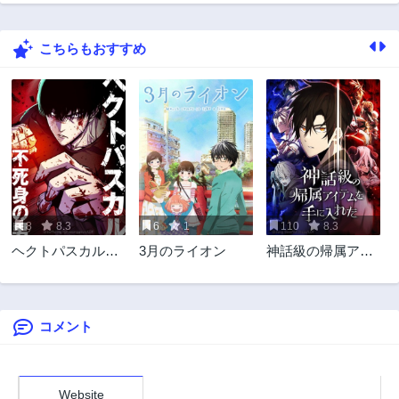
こちらもおすすめ
8
8.3
6
1
110
8.3
ヘクトパスカル～
3月のライオン
神話級の帰属アイ
不死身の男～
テムを手に入れた
コメント
Website