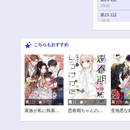
2年前
第23.1話
2年前
第21.2話
2年前
こちらもおすすめ
第18.1話
2年前
第16.2話
2年前
第13.1話
2年前
第11.2話
2年前
112
9
11
7
153
第8.1話
家族が私に執着し
思春期ちゃんのし
意地悪な
2年前
ます
つけかた
たら、み
第6.2話
執着しま
2年前