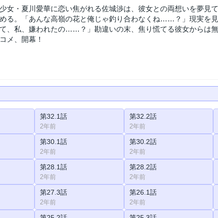
少女・夏川愛華に恋い焦がれる佐城渉は、彼女との両想いを夢見
める。「あんな高嶺の花と俺じゃ釣り合わなくね……？」現実を
て、私、嫌われたの……？」勘違いの末、焦り慌てる彼女からは無
コメ、開幕！
第32.1話
第32.2話
2年前
2年前
第30.1話
第30.2話
2年前
2年前
第28.1話
第28.2話
2年前
2年前
第27.3話
第26.1話
2年前
2年前
第25.2話
第25.3話