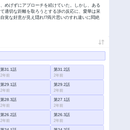
て、めげずにアプローチを続けていた。しかし、ある
見て適切な距離を取ろうとする渉の反応に、愛華は呆
自覚な好意が見え隠れ!?両片思いのすれ違いに悶絶
第31.1話
第31.2話
2年前
2年前
第29.1話
第29.2話
2年前
2年前
第28.3話
第27.1話
2年前
2年前
第26.2話
第26.3話
2年前
2年前
第24.1話
第24.2話