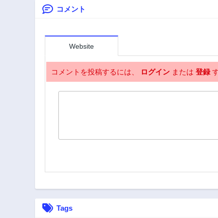
コメント
第3.1話
2年前
第1.2話
2年前
Website
コメントを投稿するには、
ログイン
または
登録
す
Tags