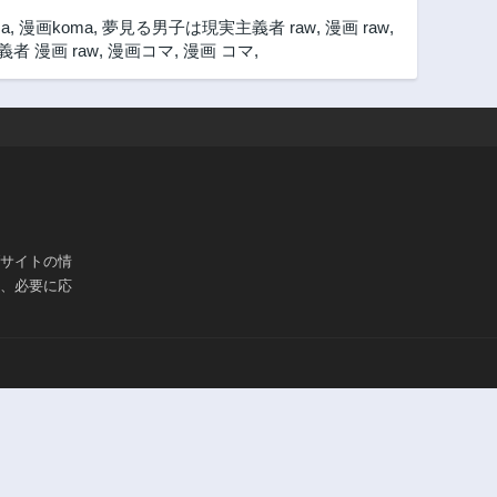
a
,
漫画koma
,
夢見る男子は現実主義者 raw
,
漫画 raw
,
者 漫画 raw
,
漫画コマ
,
漫画 コマ
,
ブサイトの情
は、必要に応