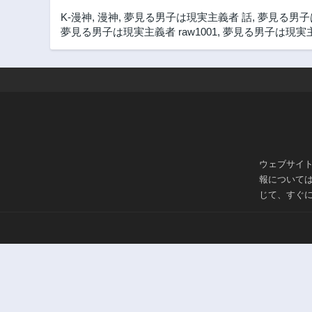
K-漫神
,
漫神
,
夢見る男子は現実主義者 話
,
夢見る男子
夢見る男子は現実主義者 raw1001
,
夢見る男子は現実主
ウェブサイ
報について
じて、すぐ