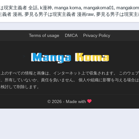
は現実主義者 全話
,
k漫神
,
manga koma
,
mangakoma01
,
mangakom
義者 漫画
,
夢見る男子は現実主義者 漫画raw
,
夢見る男子は現実主義
Terms of usage
DMCA
Privacy Policy
>
ト上のすべての情報と画像は、インターネット上で収集されます。 このウェ
は、所有していないか、責任を負いません。 個人や組織に影響を与える場合
に検討して削除します。
© 2026 - Made with