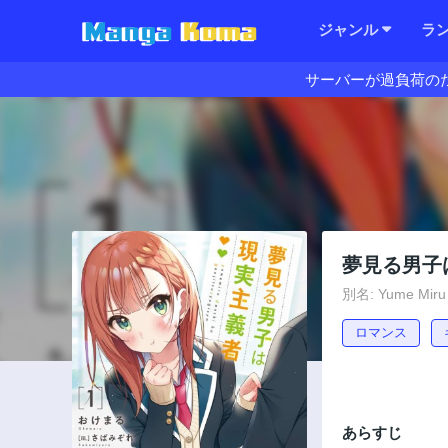
ジャンル
ラ
サーバーが過負荷の
夢見る男子
別名: Yume Miru 
ロマンス
あらすじ