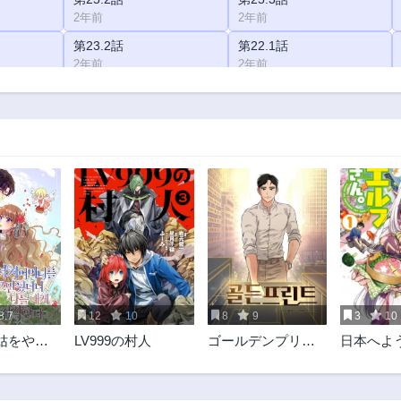
2年前
2年前
第23.2話
第22.1話
2年前
2年前
第20.1話
第20.2話
2年前
2年前
第18.2話
第17.1話
2年前
2年前
第15.1話
第15.2話
2年前
2年前
第13.2話
第12.1話
2年前
2年前
第10.1話
第10.2話
2年前
2年前
8.7
12
10
8
9
3
10
第8.2話
第7.1話
姑をやめ
LV999の村人
ゴールデンプリン
日本へよ
2年前
2年前
んな私に
ト
ルフさん
第5.1話
第5.2話
す
2年前
2年前