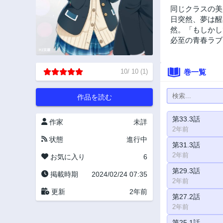
同じクラスの美
日突然、夢は醒
然。「もしかし
必至の青春ラブ
10
/
10
(
1
)
巻一覧
作品を読む
第33.3話
作家
未詳
2年前
状態
進行中
第31.3話
2年前
お気に入り
6
第29.3話
掲載時期
2024/02/24 07:35
2年前
更新
2年前
第27.2話
2年前
第25.1話