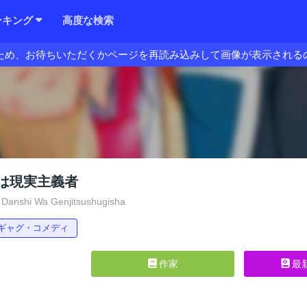
ンキング
高度な検索
ため、お待ちいただくかページを再読み込みして画像が表示される
は現実主義者
Danshi Wa Genjitsushugisha
ギャグ・コメディ
作家
最