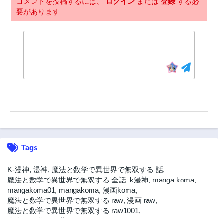
コメントを投稿するには、
ログイン
または
登録
する必
要があります
29話
28話
3年前
3年前
27話
26話
3年前
3年前
25話
24話
3年前
3年前
23話
22話
3年前
3年前
21話
20話
3年前
3年前
19話
18話
Tags
3年前
3年前
17話
16話
K-漫神
,
漫神
,
魔法と数学で異世界で無双する 話
,
3年前
3年前
魔法と数学で異世界で無双する 全話
,
k漫神
,
manga koma
,
mangakoma01
,
mangakoma
,
漫画koma
,
15話
14話
魔法と数学で異世界で無双する raw
,
漫画 raw
,
3年前
3年前
魔法と数学で異世界で無双する raw1001
,
13話
12話