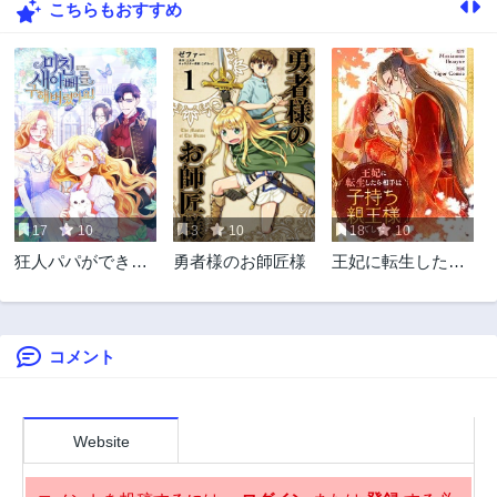
こちらもおすすめ
47話
46話
3年前
3年前
45話
44話
3年前
3年前
43話
42話
3年前
3年前
41話
40話
3年前
3年前
17
10
3
10
18
10
39話
38話
狂人パパができち
勇者様のお師匠様
王妃に転生したら
3年前
3年前
ゃいました
相手は子持ち親王
37話
36話
様でした
3年前
3年前
コメント
35話
34話
3年前
3年前
33話
32話
3年前
3年前
Website
31話
30話
3年前
3年前