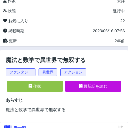
作家
未詳
状態
進行中
お気に入り
22
掲載時期
2023/06/16 07:56
更新
2年前
魔法と数学で異世界で無双する
ファンタジー
異世界
アクション
作家
最新話を読む
あらすじ
魔法と数学で異世界で無双する
巻一覧