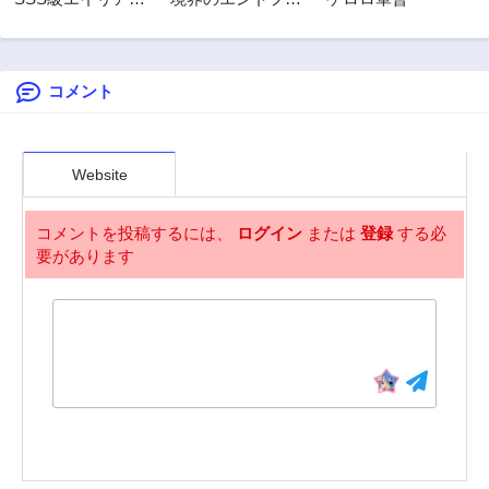
2年前
2年前
ハンター~最底辺
ール
第1話
生物狩りから始ま
2年前
る成り上がり~
コメント
Website
コメントを投稿するには、
ログイン
または
登録
する必
要があります