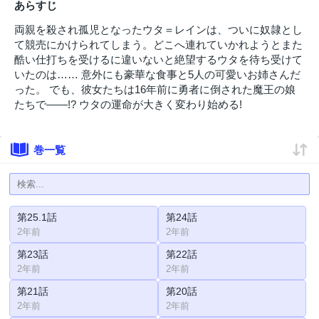
あらすじ
両親を殺され孤児となったウタ＝レインは、ついに奴隷とし
て競売にかけられてしまう。どこへ連れていかれようとまた
酷い仕打ちを受けるに違いないと絶望するウタを待ち受けて
いたのは…… 意外にも豪華な食事と5人の可愛いお姉さんだ
った。 でも、彼女たちは16年前に勇者に倒された魔王の娘
たちで――!? ウタの運命が大きく変わり始める!
巻一覧
第25.1話
第24話
2年前
2年前
第23話
第22話
2年前
2年前
第21話
第20話
2年前
2年前