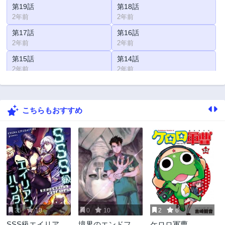
第19話
第18話
2年前
2年前
第17話
第16話
2年前
2年前
第15話
第14話
2年前
2年前
第13話
第12話
2年前
2年前
こちらもおすすめ
第11話
第10話
2年前
2年前
第9話
第8話
2年前
2年前
第7話
第6話
2年前
2年前
第5話
第4話
2年前
2年前
35
10
0
10
2
6
第3話
第2話
SSS級エイリアン
境界のエンドフィ
ケロロ軍曹