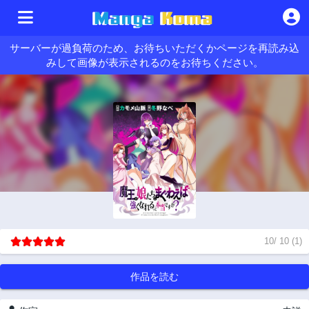
サーバーが過負荷のため、お待ちいただくかページを再読み込
みして画像が表示されるのをお待ちください。
10
/
10
(
1
)
作品を読む