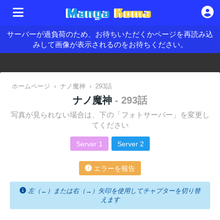
サーバーが過負荷のため、お待ちいただくかページを再読み込
みして画像が表示されるのをお待ちください。
ホームページ
›
ナノ魔神
›
293話
ナノ魔神
- 293話
写真が見られない場合は、下の「フォトサーバー」を変更し
てください
Server 1
Server 2
エラーを報告
左（←）または右（→）矢印を使用してチャプターを切り替
えます