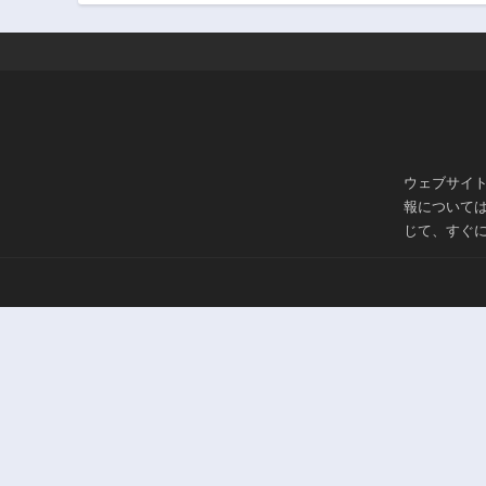
89話
1年前
84話
1年前
79話
1年前
74話
ウェブサイ
1年前
報について
69話
じて、すぐ
3年前
64話
3年前
59話
3年前
54話
3年前
49話
3年前