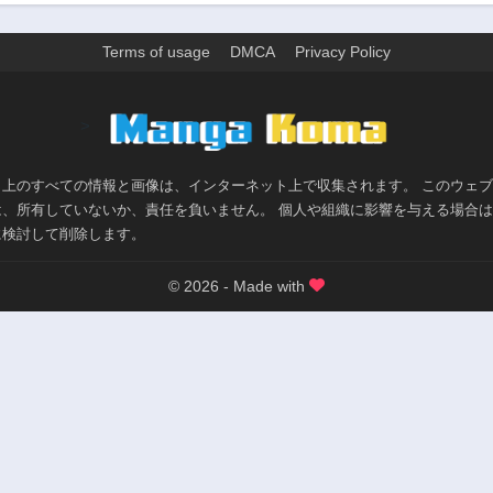
88話
87話
1年前
1年前
Terms of usage
DMCA
Privacy Policy
83話
82話
1年前
1年前
78話
77話
>
1年前
1年前
73話
72話
ト上のすべての情報と画像は、インターネット上で収集されます。 このウェ
2年前
3年前
は、所有していないか、責任を負いません。 個人や組織に影響を与える場合
68話
67話
に検討して削除します。
3年前
3年前
© 2026 - Made with
63話
62話
3年前
3年前
58話
57話
3年前
3年前
53話
52話
3年前
3年前
48話
47話
3年前
3年前