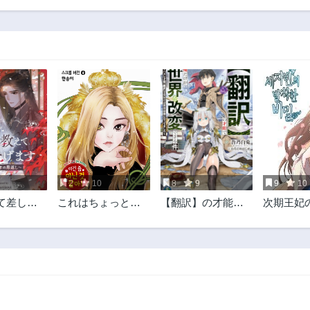
173話
172話
1年前
1年前
168話
167話
1年前
1年前
163話
162話
1年前
1年前
158話
157話
1年前
1年前
153話
152話
1年前
2年前
2
10
8
9
9
10
148話
147話
て差し上
これはちょっと違
【翻訳】の才能で
次期王妃
2年前
2年前
狐族少年の
うと思う！
俺だけが世界を改
らぬ秘密
143話
142話
変できる件 ～ハズ
2年前
2年前
レ才能【翻訳】で
気付けば世界最強
138話
137話
になってました～
2年前
2年前
133話
132話