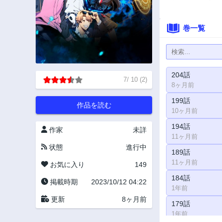
巻一覧
204話
7
/
10
(
2
)
8ヶ月前
199話
作品を読む
10ヶ月前
194話
作家
未詳
11ヶ月前
状態
進行中
189話
11ヶ月前
お気に入り
149
184話
掲載時期
2023/10/12 04:22
1年前
更新
8ヶ月前
179話
1年前