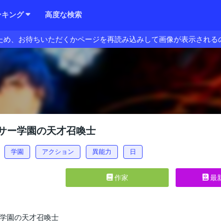
ンキング
高度な検索
ため、お待ちいただくかページを再読み込みして画像が表示される
サー学園の天才召喚士
学園
アクション
異能力
日
作家
最
学園の天才召喚士