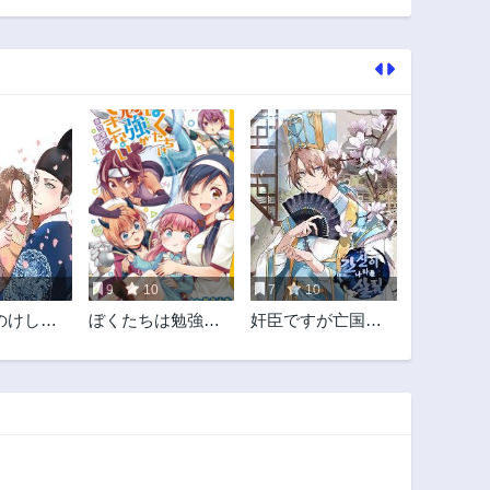
171話
170話
1年前
1年前
166話
165話
1年前
1年前
161話
160話
1年前
1年前
156話
155話
1年前
1年前
151話
150話
2年前
2年前
9
10
7
10
146話
145話
のけしか
ぼくたちは勉強が
奸臣ですが亡国を
2年前
2年前
できない
救います
141話
140話
2年前
2年前
136話
135話
2年前
2年前
131話
130話