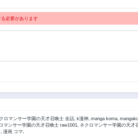
2年前
2年前
128話
127話
2年前
2年前
る必要があります
123話
122話
2年前
2年前
118話
117話
2年前
2年前
113話
112話
2年前
2年前
108話
107話
2年前
2年前
103話
102話
2年前
2年前
98話
97話
2年前
2年前
クロマンサー学園の天才召喚士 全話
,
k漫神
,
manga koma
,
mangak
93話
92話
ロマンサー学園の天才召喚士 raw1001
,
ネクロマンサー学園の天才召
1年前
1年前
マ
,
漫画 コマ
,