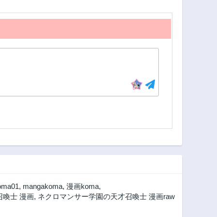
2年前
2年前
126話
125話
2年前
2年前
121話
120話
2年前
2年前
116話
115話
2年前
2年前
111話
110話
2年前
2年前
106話
105話
2年前
2年前
101話
100話
2年前
2年前
96話
95話
2年前
2年前
oma01
,
mangakoma
,
漫画koma
,
91話
90話
喚士 漫画
,
ネクロマンサー学園の天才召喚士 漫画raw
1年前
1年前