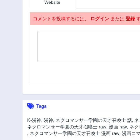
2年前
Website
129話
2年前
コメントを投稿するには、
ログイン
または
登録
す
124話
2年前
119話
2年前
114話
2年前
109話
2年前
104話
2年前
Tags
99話
2年前
K-漫神
,
漫神
,
ネクロマンサー学園の天才召喚士 話
,
ネ
94話
ネクロマンサー学園の天才召喚士 raw
,
漫画 raw
,
ネク
2年前
,
ネクロマンサー学園の天才召喚士 漫画 raw
,
漫画コ