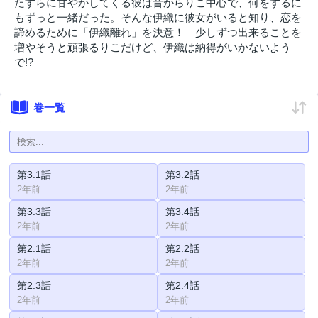
たすらに甘やかしてくる彼は昔からりこ中心で、何をするに
もずっと一緒だった。そんな伊織に彼女がいると知り、恋を
諦めるために「伊織離れ」を決意！ 少しずつ出来ることを
増やそうと頑張るりこだけど、伊織は納得がいかないよう
で!?
巻一覧
第3.1話
第3.2話
2年前
2年前
第3.3話
第3.4話
2年前
2年前
第2.1話
第2.2話
2年前
2年前
第2.3話
第2.4話
2年前
2年前