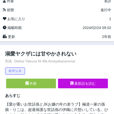
作家
未詳
状態
進行中
お気に入り
1
掲載時期
2024/02/24 09:02
更新
2年前
溺愛ヤクザには甘やかされない
別名: Dekiai Yakuza Ni Wa Amayakasarenai
ロマンス
作家
最新話を読む
あらすじ
【愛が重いお世話係とJKお嬢の年の差ラブ】極道一家の孫
娘・りこは、超過保護な世話係の伊織に片想いしている。ひ