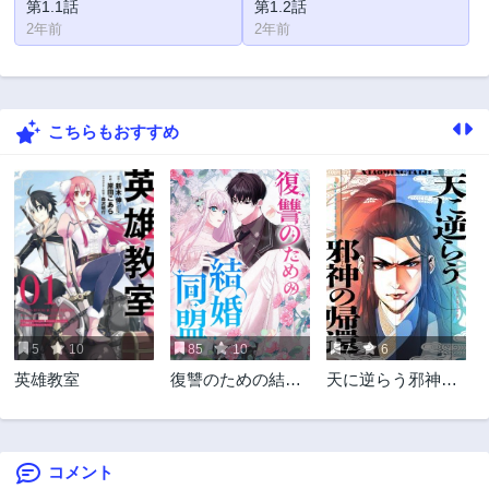
第1.1話
第1.2話
2年前
2年前
こちらもおすすめ
5
10
85
10
7
6
英雄教室
復讐のための結婚
天に逆らう邪神の
同盟
帰還
コメント