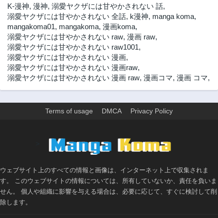
K-漫神
,
漫神
,
溺愛ヤクザには甘やかされない 話
,
溺愛ヤクザには甘やかされない 全話
,
k漫神
,
manga koma
,
mangakoma01
,
mangakoma
,
漫画koma
,
溺愛ヤクザには甘やかされない raw
,
漫画 raw
,
溺愛ヤクザには甘やかされない raw1001
,
溺愛ヤクザには甘やかされない 漫画
,
溺愛ヤクザには甘やかされない 漫画raw
,
溺愛ヤクザには甘やかされない 漫画 raw
,
漫画コマ
,
漫画 コマ
,
Terms of usage
DMCA
Privacy Policy
>
ウェブサイト上のすべての情報と画像は、インターネット上で収集されま
す。 このウェブサイトの情報については、所有していないか、責任を負いま
せん。 個人や組織に影響を与える場合は、必要に応じて、すぐに検討して削
除します。