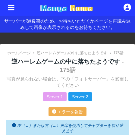
サーバーが過負荷のため、お待ちいただくかページを再読み込
みして画像が表示されるのをお待ちください。
ホームページ
›
逆ハーレムゲームの中に落ちたようです
›
175話
逆ハーレムゲームの中に落ちたようです
-
175話
写真が見られない場合は、下の「フォトサーバー」を変更し
てください
Server 1
Server 2
エラーを報告
左（←）または右（→）矢印を使用してチャプターを切り替
えます