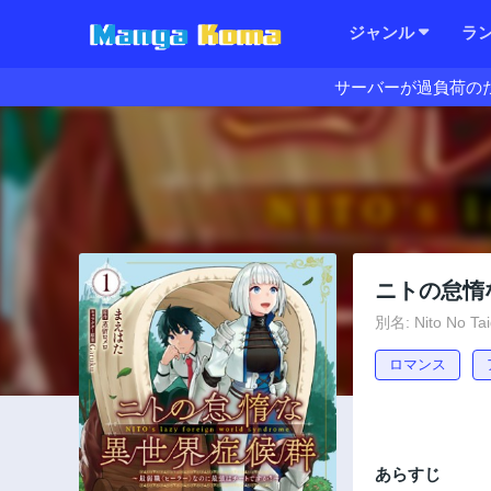
ジャンル
ラ
サーバーが過負荷の
ニトの怠惰
別名: Nito No Tai
ロマンス
あらすじ