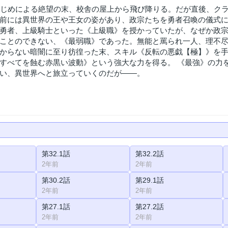
いじめによる絶望の末、校舎の屋上から飛び降りる。だが直後、ク
前には異世界の王や王女の姿があり、政宗たちを勇者召喚の儀式
勇者、上級騎士といった《上級職》を授かっていたが、なぜか政
ことのできない、《最弱職》であった。無能と罵られ一人、理不
からない暗闇に至り彷徨った末、スキル《反転の悪戯【極】》を
すべてを蝕む赤黒い波動》という強大な力を得る。 《最強》の力
い、異世界へと旅立っていくのだが――。
第32.1話
第32.2話
2年前
2年前
第30.2話
第29.1話
2年前
2年前
第27.1話
第27.2話
2年前
2年前