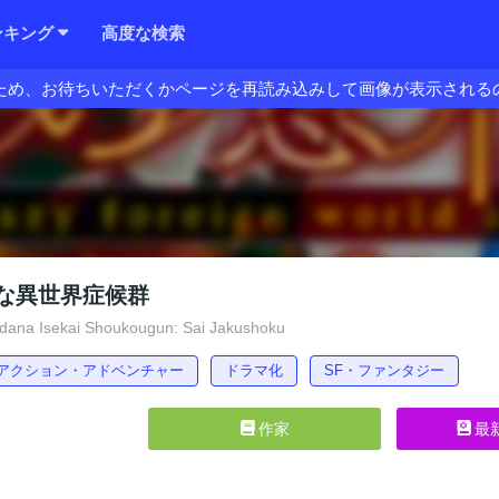
ンキング
高度な検索
ため、お待ちいただくかページを再読み込みして画像が表示される
な異世界症候群
dana Isekai Shoukougun: Sai Jakushoku
アクション・アドベンチャー
ドラマ化
SF・ファンタジー
作家
最