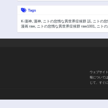
Tags
K-漫神
,
漫神
,
ニトの怠惰な異世界症候群 話
,
ニトの怠
漫画 raw
,
ニトの怠惰な異世界症候群 raw1001
,
ニトの
ウェブサイ
報について
じて、すぐ