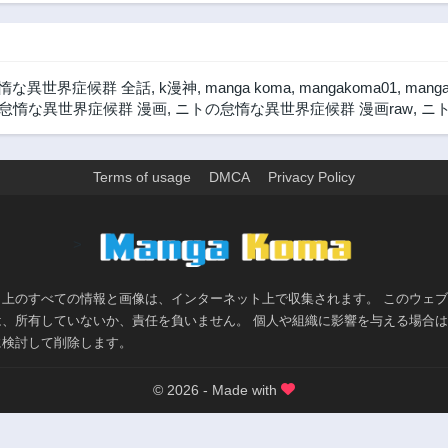
惰な異世界症候群 全話
,
k漫神
,
manga koma
,
mangakoma01
,
mang
怠惰な異世界症候群 漫画
,
ニトの怠惰な異世界症候群 漫画raw
,
ニト
Terms of usage
DMCA
Privacy Policy
>
ト上のすべての情報と画像は、インターネット上で収集されます。 このウェ
は、所有していないか、責任を負いません。 個人や組織に影響を与える場合
に検討して削除します。
© 2026 - Made with