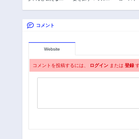
吸血鬼ちゃん
法
は億万長
第2.2話
2年前
コメント
Website
コメントを投稿するには、
ログイン
または
登録
す