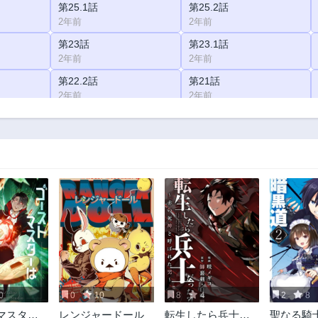
第25.1話
第25.2話
2年前
2年前
第23話
第23.1話
2年前
2年前
第22.2話
第21話
2年前
2年前
第20.1話
第20.2話
2年前
2年前
第18.2話
第17.1話
2年前
2年前
第15.1話
第15.2話
2年前
2年前
第12話
第11話
2年前
2年前
第7話
第6話
2年前
2年前
0
0
10
8
4
2
8
第4.2話
第3.1話
マスター
レンジャードール
転生したら兵士だ
聖なる騎
2年前
2年前