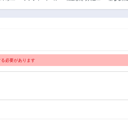
者
った?!~赤い死神と
道
第1話
呼ばれた男~
2年前
る必要があります