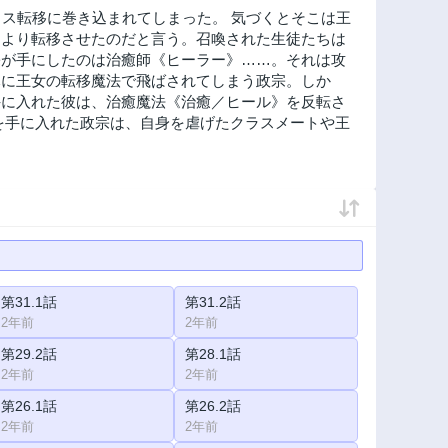
ラス転移に巻き込まれてしまった。 気づくとそこは王
により転移させたのだと言う。召喚された生徒たちは
宗が手にしたのは治癒師《ヒーラー》……。それは攻
尽に王女の転移魔法で飛ばされてしまう政宗。しか
手に入れた彼は、治癒魔法《治癒／ヒール》を反転さ
を手に入れた政宗は、自身を虐げたクラスメートや王
第31.1話
第31.2話
2年前
2年前
第29.2話
第28.1話
2年前
2年前
第26.1話
第26.2話
2年前
2年前