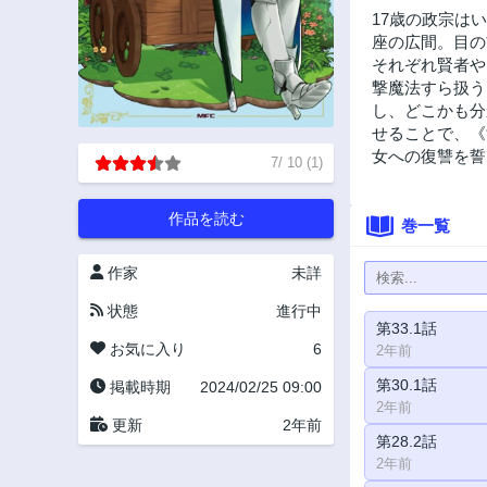
17歳の政宗は
座の広間。目の
それぞれ賢者や
撃魔法すら扱う
し、どこかも分
せることで、《
女への復讐を誓
7
/
10
(
1
)
作品を読む
巻一覧
作家
未詳
状態
進行中
第33.1話
お気に入り
6
2年前
第30.1話
掲載時期
2024/02/25 09:00
2年前
更新
2年前
第28.2話
2年前