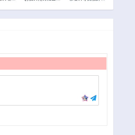
ゲー設定をぶち壊
なります
した結果、悪役令
嬢がチート令嬢に
なりました