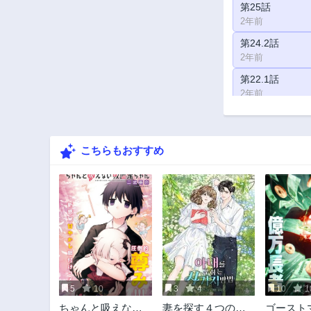
第25話
2年前
第24.2話
2年前
第22.1話
2年前
第20話
2年前
こちらもおすすめ
第18.1話
2年前
第16.2話
2年前
第13話
2年前
第8話
2年前
5
10
3
4
10
1
第4.1話
ちゃんと吸えない
妻を探す４つの方
ゴースト
2年前