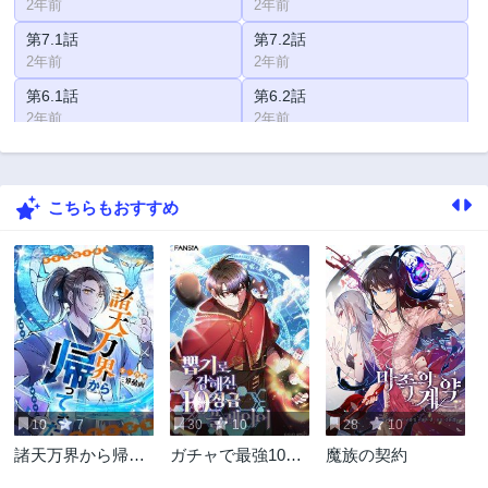
2年前
2年前
第7.1話
第7.2話
2年前
2年前
第6.1話
第6.2話
2年前
2年前
第5話
第5.2話
2年前
2年前
こちらもおすすめ
第4話
第3話
2年前
2年前
第2話
第1話
2年前
2年前
10
7
30
10
28
10
諸天万界から帰っ
ガチャで最強10星
魔族の契約
てきた
級プレイヤー