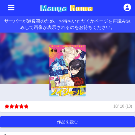
サーバーが過負荷のため、お待ちいただくかページを再読み込
みして画像が表示されるのをお待ちください。
10
/
10
(
10
)
作品を読む