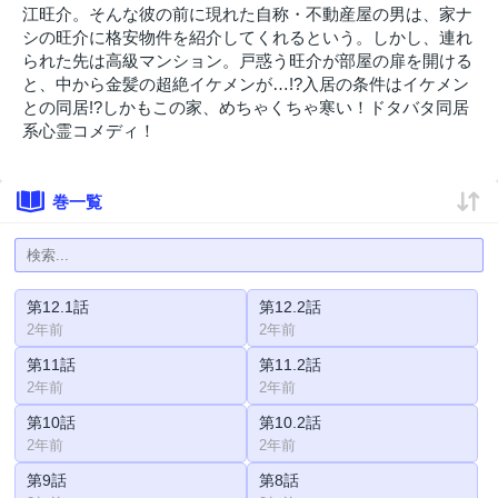
江旺介。そんな彼の前に現れた自称・不動産屋の男は、家ナ
シの旺介に格安物件を紹介してくれるという。しかし、連れ
られた先は高級マンション。戸惑う旺介が部屋の扉を開ける
と、中から金髪の超絶イケメンが…!?入居の条件はイケメン
との同居!?しかもこの家、めちゃくちゃ寒い！ドタバタ同居
系心霊コメディ！
巻一覧
第12.1話
第12.2話
2年前
2年前
第11話
第11.2話
2年前
2年前
第10話
第10.2話
2年前
2年前
第9話
第8話