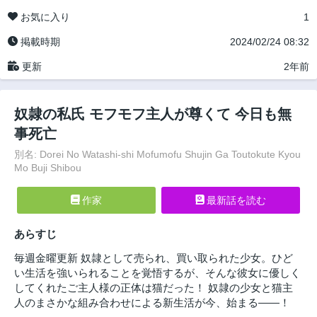
お気に入り
1
掲載時期
2024/02/24 08:32
更新
2年前
奴隷の私氏 モフモフ主人が尊くて 今日も無
事死亡
別名: Dorei No Watashi-shi Mofumofu Shujin Ga Toutokute Kyou
Mo Buji Shibou
作家
最新話を読む
あらすじ
毎週金曜更新 奴隷として売られ、買い取られた少女。ひど
い生活を強いられることを覚悟するが、そんな彼女に優しく
してくれたご主人様の正体は猫だった！ 奴隷の少女と猫主
人のまさかな組み合わせによる新生活が今、始まる――！