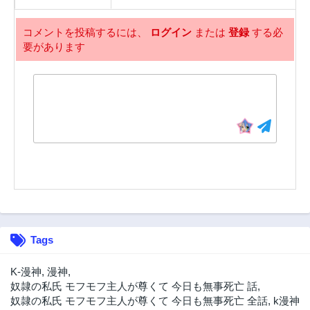
第4話
第3話
2年前
2年前
コメントを投稿するには、
ログイン
または
登録
する必
要があります
第2話
第1話
2年前
2年前
Tags
K-漫神
,
漫神
,
奴隷の私氏 モフモフ主人が尊くて 今日も無事死亡 話
,
奴隷の私氏 モフモフ主人が尊くて 今日も無事死亡 全話
,
k漫神