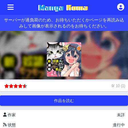
サーバーが過負荷のため、お待ちいただくかページを再読み込
みして画像が表示されるのをお待ちください。
9
/
10
(
1
)
作品を読む
作家
未詳
状態
進行中