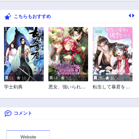
第22話
第21話
2年前
2年前
こちらもおすすめ
第20話
第19話
2年前
2年前
第18話
第17話
2年前
2年前
第16話
第15話
2年前
2年前
第14話
第13話
2年前
2年前
11
10
44
5.5
26
10
第12話
第11話
学士剣典
悪女、強いられて
転生して暴君を調
2年前
2年前
ます！
教しました
第10話
第9話
2年前
2年前
コメント
第8話
第7話
2年前
2年前
第6話
第5話
2年前
2年前
Website